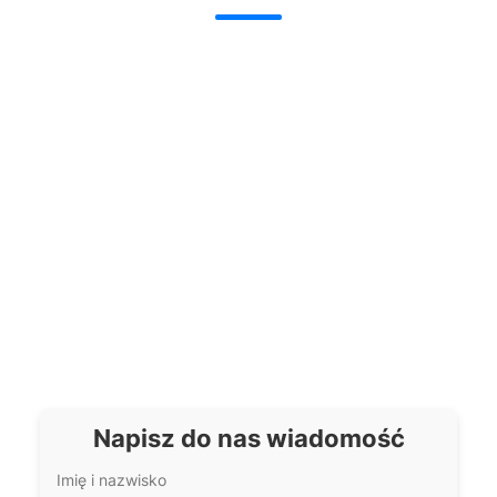
Jakie elementy metalowe są
Czy akcesoria do
najbardziej odporne na
rękodzieła z metalu można
rdzę i ścieranie?
malować lub lakierować?
Jak rozpoznać wysokiej
Czy można używać okuć
jakości karabińczyk?
metalowych do produktów
tekstylnych?
Jak zabezpieczyć
Jakie są najpopularniejsze
końcówki taśmy po cięciu?
kolory okuć do wyrobów
handmade?
Czy do zamocowania napy
Jakie rodzaje nitów są
wystarczy młotek?
najczęściej używane w
rękodziele?
Napisz do nas wiadomość
Imię i nazwisko
Jakie akcesoria warto kupić
Czy wszystkie sznurówki