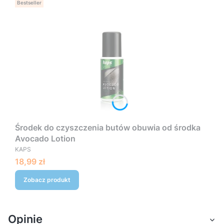
Bestseller
Środek do czyszczenia butów obuwia od środka
Avocado Lotion
PRODUCENT
KAPS
Cena
18,99 zł
Zobacz produkt
Opinie