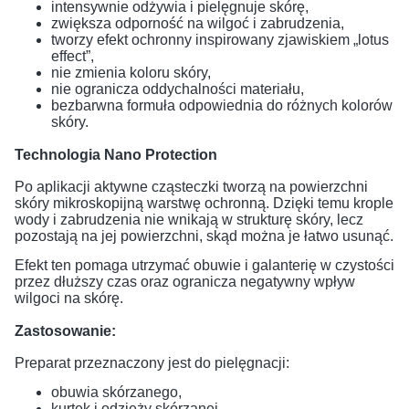
intensywnie odżywia i pielęgnuje skórę,
zwiększa odporność na wilgoć i zabrudzenia,
tworzy efekt ochronny inspirowany zjawiskiem „lotus
effect”,
nie zmienia koloru skóry,
nie ogranicza oddychalności materiału,
bezbarwna formuła odpowiednia do różnych kolorów
skóry.
Technologia Nano Protection
Po aplikacji aktywne cząsteczki tworzą na powierzchni
skóry mikroskopijną warstwę ochronną. Dzięki temu krople
wody i zabrudzenia nie wnikają w strukturę skóry, lecz
pozostają na jej powierzchni, skąd można je łatwo usunąć.
Efekt ten pomaga utrzymać obuwie i galanterię w czystości
przez dłuższy czas oraz ogranicza negatywny wpływ
wilgoci na skórę.
Zastosowanie:
Preparat przeznaczony jest do pielęgnacji:
obuwia skórzanego,
kurtek i odzieży skórzanej,