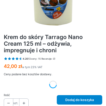
Krem do skóry Tarrago Nano
Cream 125 ml – odżywia,
impregnuje i chroni
4.20
(Oceny: 15 Recenzje: 0)
Cena
42,00 zł
w tym 23% VAT
w tym
23%
VAT
Ceny podane bez kosztów dostawy.
Wybierz wariant produktu:
Ilość
Dodaj do koszyka
szt.