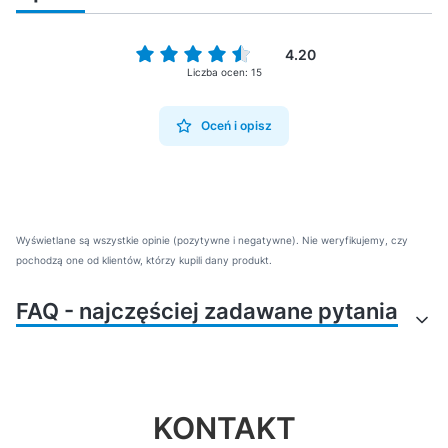
4.20
Liczba ocen: 15
Oceń i opisz
Wyświetlane są wszystkie opinie (pozytywne i negatywne). Nie weryfikujemy, czy
pochodzą one od klientów, którzy kupili dany produkt.
FAQ - najczęściej zadawane pytania
Jakie akcesoria są
Jak połączyć taśmę z
potrzebne do rozpoczęcia
karabińczykiem, żeby było
pracy z taśmami nośnymi?
solidnie?
KONTAKT