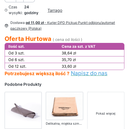
Czas
24
Tarrago
wysyłki:
godziny
Dostawa
od 11,00 zł
- Kurier DPD Pickup Punkt odbioru/automat
paczkowy (Polska)
Oferta Hurtowa
( cena od ilości )
Ilość szt.
Cena za szt. z VAT
Od 3 szt.
38,64 zł
Od 6 szt.
35,70 zł
Od 12 szt.
33,60 zł
Napisz do nas
Potrzebujesz większą ilość ?
Podobne Produkty
Pokaż więcej
Delikatna, miękka szmatka do Pastowania Tarrago