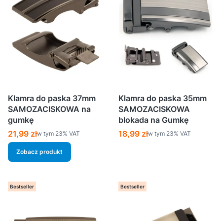
Klamra do paska 37mm
Klamra do paska 35mm
SAMOZACISKOWA na
SAMOZACISKOWA
gumkę
blokada na Gumkę
Cena brutto
Cena brutto
21,99 zł
18,99 zł
w tym %s VAT
w tym %s VAT
w tym
23%
VAT
w tym
23%
VAT
Zobacz produkt
Bestseller
Bestseller