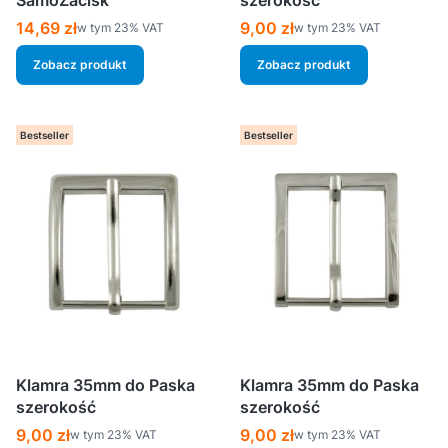
SamoZacisk
szerokość
Cena brutto
Cena brutto
14,69 zł
9,00 zł
w tym %s VAT
w tym %s VAT
w tym
23%
VAT
w tym
23%
VAT
Zobacz produkt
Zobacz produkt
Bestseller
Bestseller
Klamra 35mm do Paska
Klamra 35mm do Paska
szerokość
szerokość
Cena brutto
Cena brutto
9,00 zł
9,00 zł
w tym %s VAT
w tym %s VAT
w tym
23%
VAT
w tym
23%
VAT