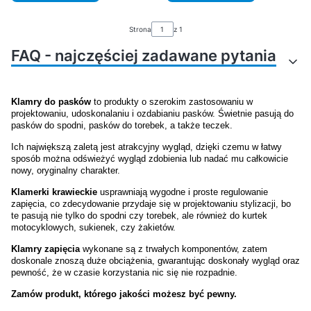
Strona
z 1
FAQ - najczęściej zadawane pytania
Jakie akcesoria są
Jak połączyć taśmę z
Klamry do pasków
to produkty o szerokim zastosowaniu w
potrzebne do rozpoczęcia
karabińczykiem, żeby było
projektowaniu, udoskonalaniu i ozdabianiu pasków. Świetnie pasują do
pasków do spodni, pasków do torebek, a także teczek.
pracy z taśmami nośnymi?
solidnie?
Ich największą zaletą jest atrakcyjny wygląd, dzięki czemu w łatwy
sposób można odświeżyć wygląd zdobienia lub nadać mu całkowicie
Jakie elementy metalowe są
Czy akcesoria do
nowy, oryginalny charakter.
najbardziej odporne na
rękodzieła z metalu można
Klamerki krawieckie
usprawniają wygodne i proste regulowanie
rdzę i ścieranie?
malować lub lakierować?
zapięcia, co zdecydowanie przydaje się w projektowaniu stylizacji, bo
te pasują nie tylko do spodni czy torebek, ale również do kurtek
motocyklowych, sukienek, czy żakietów.
Jak rozpoznać wysokiej
Czy można używać okuć
Klamry zapięcia
wykonane są z trwałych komponentów, zatem
jakości karabińczyk?
metalowych do produktów
doskonale znoszą duże obciążenia, gwarantując doskonały wygląd oraz
tekstylnych?
pewność, że w czasie korzystania nic się nie rozpadnie.
Zamów produkt, którego jakości możesz być pewny.
Jak zabezpieczyć
Jakie są najpopularniejsze