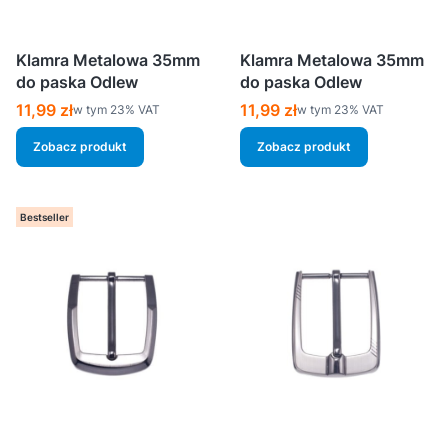
Klamra Metalowa 35mm
Klamra Metalowa 35mm
do paska Odlew
do paska Odlew
Cena brutto
Cena brutto
11,99 zł
11,99 zł
w tym %s VAT
w tym %s VAT
w tym
23%
VAT
w tym
23%
VAT
Zobacz produkt
Zobacz produkt
Bestseller