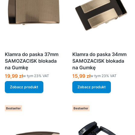
Klamra do paska 37mm
Klamra do paska 34mm
SAMOZACISK blokada
SAMOZACISK blokada
na Gumkę
na Gumkę
Cena brutto
Cena brutto
19,99 zł
15,99 zł
w tym %s VAT
w tym %s VAT
w tym
23%
VAT
w tym
23%
VAT
Zobacz produkt
Zobacz produkt
Bestseller
Bestseller