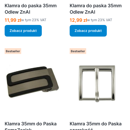
Klamra do paska 35mm
Klamra do paska 35mm
Odlew ZnAl
Odlew ZnAl
Cena brutto
Cena brutto
11,99 zł
12,99 zł
w tym %s VAT
w tym %s VAT
w tym
23%
VAT
w tym
23%
VAT
Zobacz produkt
Zobacz produkt
Bestseller
Bestseller
Klamra 35mm do Paska
Klamra 35mm do Paska