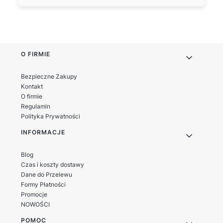
Czy taśmy sublimacyjne
Czym są tkaniny z
można zszywać lub
nadrukiem
nitować?
sublimacyjnym?
Linki w stopce
O FIRMIE
Jakie tkaniny nadają się do
Jakie są zalety nadruku
druku sublimacyjnego?
sublimacyjnego na
Bezpieczne Zakupy
tkaninach?
Kontakt
O firmie
Regulamin
Jak pielęgnować tkaniny z
Czy tkaniny sublimacyjne
Polityka Prywatności
nadrukiem sublimacyjnym?
nadają się do szycia
INFORMACJE
akcesoriów?
Blog
Czas i koszty dostawy
Dane do Przelewu
Formy Płatności
Promocje
NOWOŚCI
POMOC