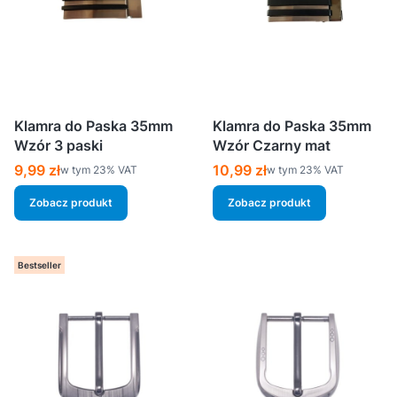
Klamra do Paska 35mm
Klamra do Paska 35mm
Wzór 3 paski
Wzór Czarny mat
Cena brutto
Cena brutto
9,99 zł
10,99 zł
w tym %s VAT
w tym %s VAT
w tym
23%
VAT
w tym
23%
VAT
Zobacz produkt
Zobacz produkt
Bestseller