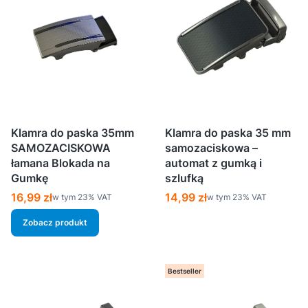
Klamra do paska 35mm
Klamra do paska 35 mm
SAMOZACISKOWA
samozaciskowa –
łamana Blokada na
automat z gumką i
Gumkę
szlufką
Cena brutto
Cena brutto
16,99 zł
14,99 zł
w tym %s VAT
w tym %s VAT
w tym
23%
VAT
w tym
23%
VAT
Zobacz produkt
Bestseller