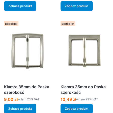
Zobacz produkt
Zobacz produkt
Bestseller
Bestseller
Klamra 35mm do Paska
Klamra 35mm do Paska
szerokość
szerokość
Cena brutto
Cena brutto
9,00 zł
10,49 zł
w tym %s VAT
w tym %s VAT
w tym
23%
VAT
w tym
23%
VAT
Zobacz produkt
Zobacz produkt