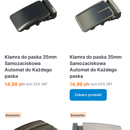
Klamra do paska 35mm
Klamra do paska 35mm
Samozaciskowa
Samozaciskowa
Automat do Każdego
Automat do Każdego
paska
paska
Cena brutto
Cena brutto
14,99 zł
14,99 zł
w tym %s VAT
w tym %s VAT
w tym
23%
VAT
w tym
23%
VAT
Zobacz produkt
Bestseller
Bestseller