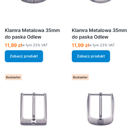
Klamra Metalowa 35mm
Klamra Metalowa 35mm
do paska Odlew
do paska Odlew
Cena brutto
Cena brutto
11,99 zł
11,99 zł
w tym %s VAT
w tym %s VAT
w tym
23%
VAT
w tym
23%
VAT
Zobacz produkt
Zobacz produkt
Bestseller
Bestseller