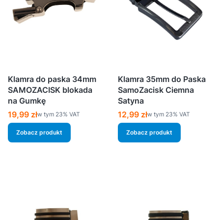
Klamra do paska 34mm
Klamra 35mm do Paska
SAMOZACISK blokada
SamoZacisk Ciemna
na Gumkę
Satyna
Cena brutto
Cena brutto
19,99 zł
12,99 zł
w tym %s VAT
w tym %s VAT
w tym
23%
VAT
w tym
23%
VAT
Zobacz produkt
Zobacz produkt