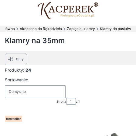
a główna
Akcesoria do Rękodzieła
Zapięcia, klamry
Klamry do pasków
Klamry na 35mm
Filtry
Produkty:
24
Lista produktów
Sortowanie:
Domyślne
Strona
z 1
Bestseller