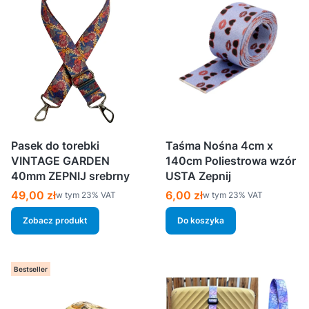
Pasek do torebki
Taśma Nośna 4cm x
VINTAGE GARDEN
140cm Poliestrowa wzór
40mm ZEPNIJ srebrny
USTA Zepnij
Cena brutto
Cena brutto
49,00 zł
6,00 zł
w tym %s VAT
w tym %s VAT
w tym
23%
VAT
w tym
23%
VAT
Zobacz produkt
Do koszyka
Bestseller