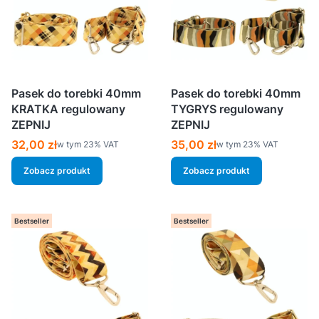
Pasek do torebki 40mm
Pasek do torebki 40mm
KRATKA regulowany
TYGRYS regulowany
ZEPNIJ
ZEPNIJ
Cena brutto
Cena brutto
32,00 zł
35,00 zł
w tym %s VAT
w tym %s VAT
w tym
23%
VAT
w tym
23%
VAT
Zobacz produkt
Zobacz produkt
Bestseller
Bestseller