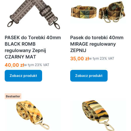
PASEK do Torebki 40mm
Pasek do torebki 40mm
BLACK ROMB
MIRAGE regulowany
regulowany Zepnij
ZEPNIJ
CZARNY MAT
Cena brutto
35,00 zł
w tym %s VAT
w tym
23%
VAT
Cena brutto
40,00 zł
w tym %s VAT
w tym
23%
VAT
Zobacz produkt
Zobacz produkt
Bestseller