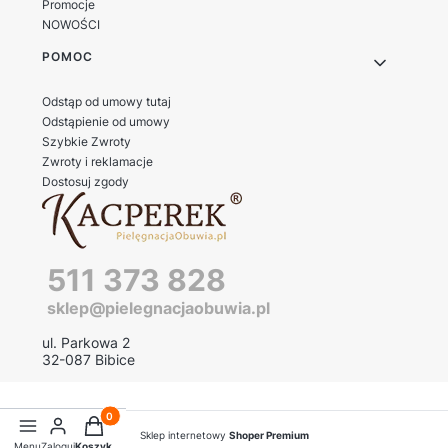
Promocje
NOWOŚCI
POMOC
Odstąp od umowy tutaj
Odstąpienie od umowy
Szybkie Zwroty
Zwroty i reklamacje
Dostosuj zgody
511 373 828
sklep@pielegnacjaobuwia.pl
ul. Parkowa 2
32-087 Bibice
Produkty w koszyku: 0. Zobacz szczegóły
Sklep internetowy
Shoper Premium
Menu
Zaloguj
Koszyk