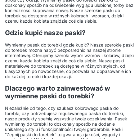
doskonały sposób na odświeżenie wyglądu ulubionej torby bez
prać?
się nie strzępiła?
konieczności kupowania nowej. Nasze szerokie paski do
torebek są dostępne w różnych kolorach i wzorach, dzięki
czemu każda kobieta znajdzie coś dla siebie.
Czy taśmy nośne mogą być
Czy taśma sublimacyjna
używane na zewnątrz?
jest tak samo wytrzymała
Gdzie kupić nasze paski?
jak klasyczna?
Wymienny pasek do torebki gdzie kupić? Nasze szerokie paski
do torebek można nabyć bezpośrednio na naszej stronie
Czy można zamawiać
Jakie wzory można
internetowej. Oferujemy szeroki wybór wzorów i kolorów, dzięki
czemu każda kobieta znajdzie coś dla siebie. Nasze paski
taśmy z indywidualnym
drukować na taśmach
materiałowe do torebek są dostępne w różnych stylach, od
nadrukiem?
sublimacyjnych?
klasycznych po nowoczesne, co pozwala na dopasowanie ich
do każdej torebki i każdej okazji.
Czy taśmy sublimacyjne
Czym są tkaniny z
Dlaczego warto zainwestować w
można zszywać lub
nadrukiem
wymienne paski do torebki?
nitować?
sublimacyjnym?
Niezależnie od tego, czy szukasz kolorowego paska do
torebki, czy potrzebujesz regulowanego paska do torebki,
Jakie tkaniny nadają się do
Jakie są zalety nadruku
nasze produkty spełnią wszystkie twoje oczekiwania. Pasek
wymienny do torebki to doskonały sposób na dodanie
druku sublimacyjnego?
sublimacyjnego na
unikalnego stylu i funkcjonalności twojej garderobie. Paski
tkaninach?
“Zepnij paski do torebek” to gwarancja jakości, wygody i