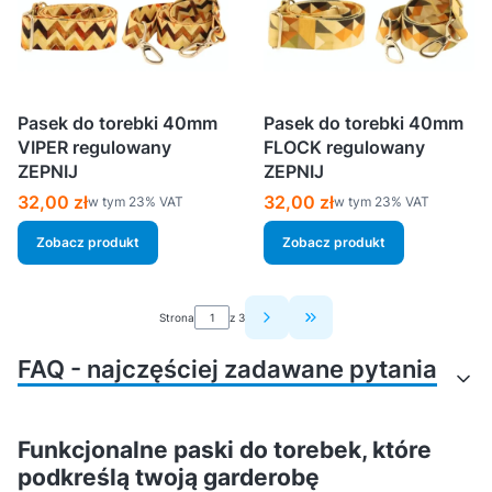
Pasek do torebki 40mm
Pasek do torebki 40mm
VIPER regulowany
FLOCK regulowany
ZEPNIJ
ZEPNIJ
Cena brutto
Cena brutto
32,00 zł
32,00 zł
w tym %s VAT
w tym %s VAT
w tym
23%
VAT
w tym
23%
VAT
Zobacz produkt
Zobacz produkt
Strona
z 3
Przejdź do ostatniej strony
FAQ - najczęściej zadawane pytania
Jakie akcesoria są
Jak połączyć taśmę z
Funkcjonalne paski do torebek, które
potrzebne do rozpoczęcia
karabińczykiem, żeby było
podkreślą twoją garderobę
pracy z taśmami nośnymi?
solidnie?