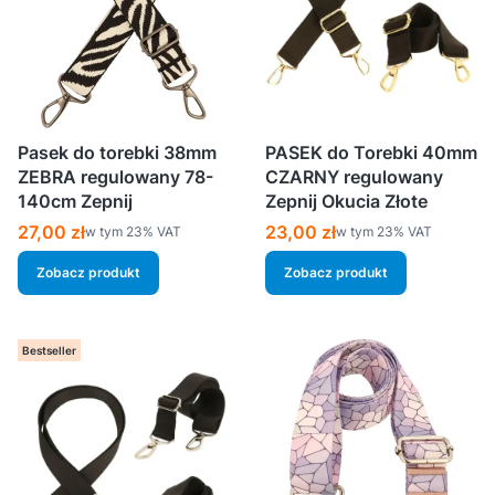
Pasek do torebki 38mm
PASEK do Torebki 40mm
ZEBRA regulowany 78-
CZARNY regulowany
140cm Zepnij
Zepnij Okucia Złote
Cena brutto
Cena brutto
27,00 zł
23,00 zł
w tym %s VAT
w tym %s VAT
w tym
23%
VAT
w tym
23%
VAT
Zobacz produkt
Zobacz produkt
Bestseller