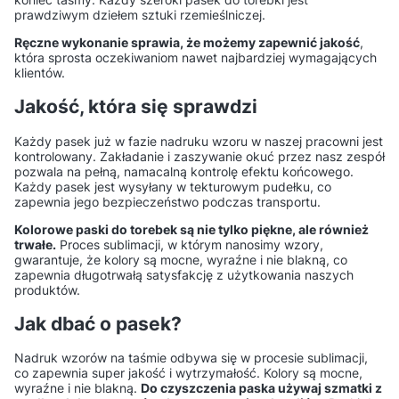
Jakie akcesoria warto kupić
Czy wszystkie sznurówki
prawdziwym dziełem sztuki rzemieślniczej.
razem z nowymi butami?
pasują do każdego rodzaju
Ręczne wykonanie sprawia, że możemy zapewnić jakość
,
obuwia?
która sprosta oczekiwaniom nawet najbardziej wymagających
klientów.
Jakie wkładki pomogą przy
Jak uratować
Jakość, która się sprawdzi
nadpotliwości stóp?
przemoczone buty?
Każdy pasek już w fazie nadruku wzoru w naszej pracowni jest
kontrolowany. Zakładanie i zaszywanie okuć przez nasz zespół
pozwala na pełną, namacalną kontrolę efektu końcowego.
Czy można używać tego
Czy prawidła do butów
Każdy pasek jest wysyłany w tekturowym pudełku, co
samego impregnatu do
drewniane są lepsze od
zapewnia jego bezpieczeństwo podczas transportu.
wszystkich butów?
plastikowych?
Kolorowe paski do torebek są nie tylko piękne, ale również
trwałe.
Proces sublimacji, w którym nanosimy wzory,
gwarantuje, że kolory są mocne, wyraźne i nie blakną, co
Jak przechowywać buty
Jak często wymieniać
zapewnia długotrwałą satysfakcję z użytkowania naszych
sportowe po treningu?
sznurówki i wkładki?
produktów.
Jak dbać o pasek?
Jak czyścić buty z
Jakie kosmetyki najlepiej
materiałów syntetycznych?
pielęgnują skórzane buty
Nadruk wzorów na taśmie odbywa się w procesie sublimacji,
co zapewnia super jakość i wytrzymałość. Kolory są mocne,
codzienne?
wyraźne i nie blakną.
Do czyszczenia paska używaj szmatki z