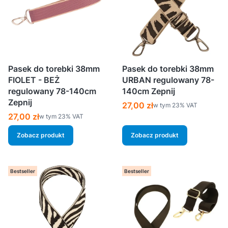
Pasek do torebki 38mm
Pasek do torebki 38mm
FIOLET - BEŻ
URBAN regulowany 78-
regulowany 78-140cm
140cm Zepnij
Zepnij
Cena brutto
27,00 zł
w tym %s VAT
w tym
23%
VAT
Cena brutto
27,00 zł
w tym %s VAT
w tym
23%
VAT
Zobacz produkt
Zobacz produkt
Bestseller
Bestseller