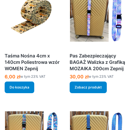
Taśma Nośna 4cm x
Pas Zabezpieczający
140cm Poliestrowa wzór
BAGAŻ Walizka z Grafiką
WOMEN Zepnij
MOZAIKA 200cm Zepnij
Cena brutto
Cena brutto
6,00 zł
30,00 zł
w tym %s VAT
w tym %s VAT
w tym
23%
VAT
w tym
23%
VAT
Do koszyka
Zobacz produkt