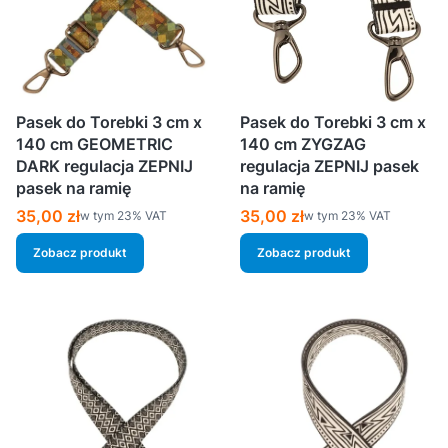
Pasek do Torebki 3 cm x
Pasek do Torebki 3 cm x
140 cm GEOMETRIC
140 cm ZYGZAG
DARK regulacja ZEPNIJ
regulacja ZEPNIJ pasek
pasek na ramię
na ramię
Cena brutto
Cena brutto
35,00 zł
35,00 zł
w tym %s VAT
w tym %s VAT
w tym
23%
VAT
w tym
23%
VAT
Zobacz produkt
Zobacz produkt