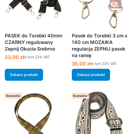
PASEK do Torebki 40mm
Pasek do Torebki 3 cm x
CZARNY regulowany
140 cm MOZAIKA
Zepnij Okucia Srebrne
regulacja ZEPNIJ pasek
na ramię
Cena brutto
23,00 zł
w tym %s VAT
w tym
23%
VAT
Cena brutto
35,00 zł
w tym %s VAT
w tym
23%
VAT
Zobacz produkt
Zobacz produkt
Bestseller
Bestseller