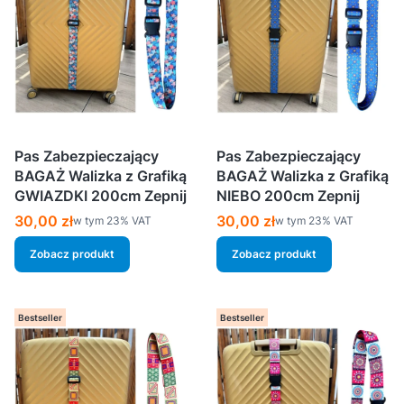
Pas Zabezpieczający
Pas Zabezpieczający
BAGAŻ Walizka z Grafiką
BAGAŻ Walizka z Grafiką
GWIAZDKI 200cm Zepnij
NIEBO 200cm Zepnij
Cena brutto
Cena brutto
30,00 zł
30,00 zł
w tym %s VAT
w tym %s VAT
w tym
23%
VAT
w tym
23%
VAT
Zobacz produkt
Zobacz produkt
Bestseller
Bestseller