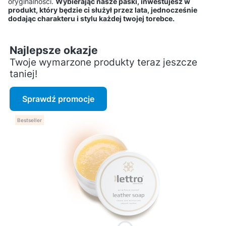
oryginalności.
Wybierając nasze paski, inwestujesz w
produkt, który będzie ci służył przez lata, jednocześnie
Jak pielęgnować tkaniny z
Czy tkaniny sublimacyjne
dodając charakteru i stylu każdej twojej torebce.
nadrukiem sublimacyjnym?
nadają się do szycia
akcesoriów?
Najlepsze okazje
Twoje wymarzone produkty teraz jeszcze
taniej!
Sprawdź promocje
Bestseller