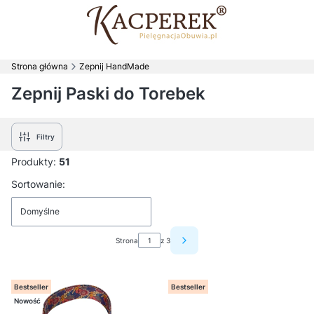
Strona główna
Zepnij HandMade
Zepnij Paski do Torebek
Filtry
Produkty:
51
Lista produktów
Sortowanie:
Domyślne
Strona
z 3
Następne produkty
Bestseller
Bestseller
Nowość