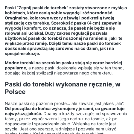
Paski “Zepnij paski do torebek” zostały stworzone z myślą o
kobietach, które cenią sobie wygodę i różnorodność.
Jakie elementy metalowe są
Czy akcesoria do
Oryginalne, kolorowe wzory ożywią i podkreślą twoją
najbardziej odporne na
rękodzieła z metalu można
stylizację czy torebkę. Szerokość paska (4 cm) zapewnia
wygodę i komfort, co oznacza, że pasek nie będzie się
rdzę i ścieranie?
malować lub lakierować?
rolował ani uciskał. Duży zakres regulacji pozwala
użytkować pasek do torebki noszonej na ramieniu, jak i te
większe przez ramię. Dzięki temu nasze paski do torebek
Jak rozpoznać wysokiej
Czy można używać okuć
doskonale sprawdzą się zarówno na co dzień, jak i na
jakości karabińczyk?
metalowych do produktów
specjalne okazje.
tekstylnych?
Modne torebki na szerokim pasku stają się coraz bardziej
popularne
, a nasze paski doskonale wpisują się w ten trend,
dodając każdej stylizacji niepowtarzalnego charakteru.
Jak zabezpieczyć
Jakie są najpopularniejsze
Paski do torebki wykonane ręcznie, w
końcówki taśmy po cięciu?
kolory okuć do wyrobów
Polsce
handmade?
Nasze paski są pozornie proste… ale zawsze jest jakieś „ale”.
Czy do zamocowania napy
Jakie rodzaje nitów są
Od początku do końca wykonujemy je sami, co gwarantuje
najwyższą jakość.
Dbamy o każdy szczegół, od sprawdzenia
wystarczy młotek?
najczęściej używane w
taśmy, przez wybór wzoru i jego nadruk na taśmie, aż po
rękodziele?
dopasowanie i sprawdzenie okuć. Wisienką na torcie jest
szycie. Jest ono szersze, ładniejsze i pozwala nam ukryć
koniec taśmy. Każdy szeroki pasek do torebki jest