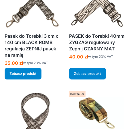
Pasek do Torebki 3 cm x
PASEK do Torebki 40mm
140 cm BLACK ROMB
ZYGZAG regulowany
regulacja ZEPNIJ pasek
Zepnij CZARNY MAT
na ramię
Cena brutto
40,00 zł
w tym %s VAT
w tym
23%
VAT
Cena brutto
35,00 zł
w tym %s VAT
w tym
23%
VAT
Zobacz produkt
Zobacz produkt
Bestseller