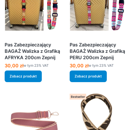
Pas Zabezpieczający
Pas Zabezpieczający
BAGAŻ Walizka z Grafiką
BAGAŻ Walizka z Grafiką
AFRYKA 200cm Zepnij
PERU 200cm Zepnij
Cena brutto
Cena brutto
30,00 zł
30,00 zł
w tym %s VAT
w tym %s VAT
w tym
23%
VAT
w tym
23%
VAT
Zobacz produkt
Zobacz produkt
Bestseller