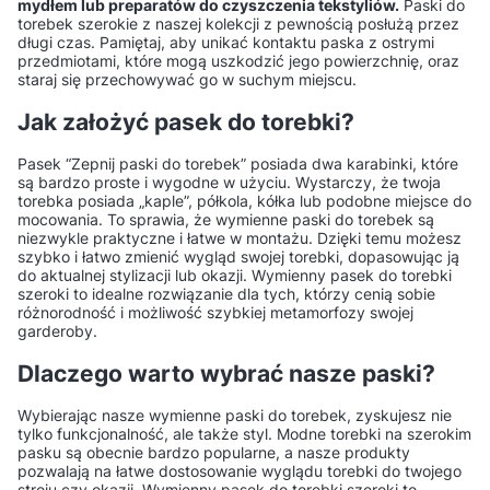
mydłem lub preparatów do czyszczenia tekstyliów.
Paski do
torebek szerokie z naszej kolekcji z pewnością posłużą przez
Czy mogę używać jednego
Jakie są objawy
długi czas. Pamiętaj, aby unikać kontaktu paska z ostrymi
kremu do różnych kolorów
przesuszenia skóry
przedmiotami, które mogą uszkodzić jego powierzchnię, oraz
staraj się przechowywać go w suchym miejscu.
butów?
butów?
Jak założyć pasek do torebki?
Jak przywrócić kolor
Czy środki do czyszczenia
Pasek “Zepnij paski do torebek” posiada dwa karabinki, które
wypłowiałym butom z
skóry są bezpieczne dla
są bardzo proste i wygodne w użyciu. Wystarczy, że twoja
zamszu?
dłoni?
torebka posiada „kaple”, półkola, kółka lub podobne miejsce do
mocowania. To sprawia, że wymienne paski do torebek są
niezwykle praktyczne i łatwe w montażu. Dzięki temu możesz
Czy można stosować
Jakie kosmetyki są
szybko i łatwo zmienić wygląd swojej torebki, dopasowując ją
do aktualnej stylizacji lub okazji. Wymienny pasek do torebki
kosmetyki do skóry na
polecane do renowacji
szeroki to idealne rozwiązanie dla tych, którzy cenią sobie
meble i kurtki?
starej skóry?
różnorodność i możliwość szybkiej metamorfozy swojej
garderoby.
Dlaczego warto wybrać nasze paski?
Czym różni się taśma
Jak dobrać szerokość
polipropylenowa od
taśmy nośnej do projektu?
Wybierając nasze wymienne paski do torebek, zyskujesz nie
poliestrowej?
tylko funkcjonalność, ale także styl. Modne torebki na szerokim
pasku są obecnie bardzo popularne, a nasze produkty
pozwalają na łatwe dostosowanie wyglądu torebki do twojego
Czy taśmy nośne można
Jak ciąć taśmę nośną, żeby
stroju czy okazji. Wymienny pasek do torebki szeroki to