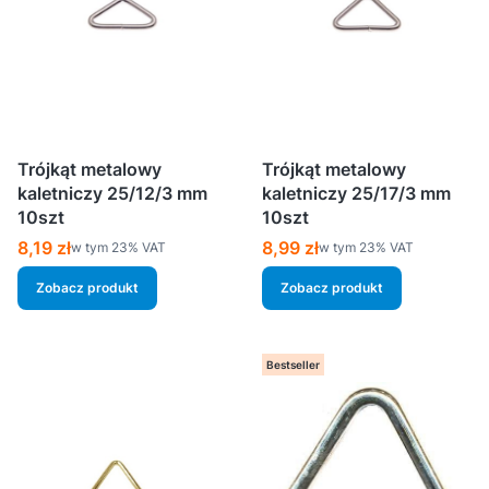
Trójkąt metalowy
Trójkąt metalowy
kaletniczy 25/12/3 mm
kaletniczy 25/17/3 mm
10szt
10szt
Cena brutto
Cena brutto
8,19 zł
8,99 zł
w tym %s VAT
w tym %s VAT
w tym
23%
VAT
w tym
23%
VAT
Zobacz produkt
Zobacz produkt
Bestseller