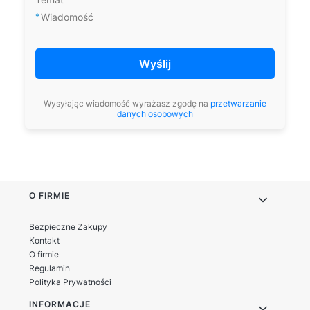
nadrukiem sublimacyjnym?
nadają się do szycia
*
Wiadomość
akcesoriów?
Wyślij
Wysyłając wiadomość wyrażasz zgodę na
przetwarzanie
danych osobowych
Linki w stopce
O FIRMIE
Bezpieczne Zakupy
Kontakt
O firmie
Regulamin
Polityka Prywatności
INFORMACJE