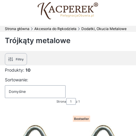
Strona główna
Akcesoria do Rękodzieła
Dodatki, Okucia Metalowe
Trójkąty metalowe
Filtry
Produkty:
10
Lista produktów
Sortowanie:
Domyślne
Strona
z 1
Bestseller