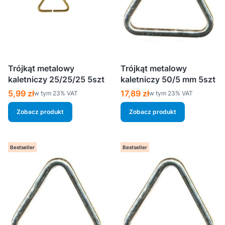
Trójkąt metalowy
Trójkąt metalowy
kaletniczy 25/25/25 5szt
kaletniczy 50/5 mm 5szt
Cena brutto
Cena brutto
5,99 zł
17,89 zł
w tym %s VAT
w tym %s VAT
w tym
23%
VAT
w tym
23%
VAT
Zobacz produkt
Zobacz produkt
Bestseller
Bestseller