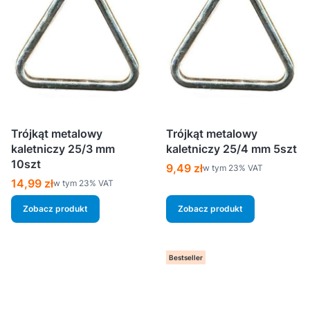
Trójkąt metalowy
Trójkąt metalowy
kaletniczy 25/3 mm
kaletniczy 25/4 mm 5szt
10szt
Cena brutto
9,49 zł
w tym %s VAT
w tym
23%
VAT
Cena brutto
14,99 zł
w tym %s VAT
w tym
23%
VAT
Zobacz produkt
Zobacz produkt
Bestseller