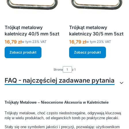
Trójkąt metalowy
Trójkąt metalowy
kaletniczy 40/5 mm 5szt
kaletniczy 30/5 mm 5szt
Cena brutto
Cena brutto
16,79 zł
16,79 zł
w tym %s VAT
w tym %s VAT
w tym
23%
VAT
w tym
23%
VAT
Zobacz produkt
Zobacz produkt
Strona
z 1
FAQ - najczęściej zadawane pytania
Jakie akcesoria są
Jak połączyć taśmę z
Trójkąty Metalowe – Nieocenione Akcesoria w Kaletnictwie
potrzebne do rozpoczęcia
karabińczykiem, żeby było
pracy z taśmami nośnymi?
solidnie?
Trójkąty metalowe, choć często niedostrzegalne, odgrywają kluczową
rolę w wielu produktach, od eleganckich toreb po praktyczne plecaki.
Jakie elementy metalowe są
Czy akcesoria do
Stały się one symbolem jakości i precyzji, pozwalając użytkownikom