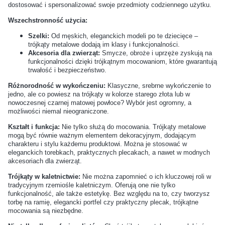
dostosować i spersonalizować swoje przedmioty codziennego użytku.
najbardziej odporne na
rękodzieła z metalu można
rdzę i ścieranie?
malować lub lakierować?
Wszechstronność użycia:
Szelki:
Od męskich, eleganckich modeli po te dziecięce –
trójkąty metalowe dodają im klasy i funkcjonalności.
Jak rozpoznać wysokiej
Czy można używać okuć
Akcesoria dla zwierząt:
Smycze, obroże i uprzęże zyskują na
jakości karabińczyk?
metalowych do produktów
funkcjonalności dzięki trójkątnym mocowaniom, które gwarantują
trwałość i bezpieczeństwo.
tekstylnych?
Różnorodność w wykończeniu:
Klasyczne, srebrne wykończenie to
jedno, ale co powiesz na trójkąty w kolorze starego złota lub w
Jak zabezpieczyć
Jakie są najpopularniejsze
nowoczesnej czarnej matowej powłoce? Wybór jest ogromny, a
końcówki taśmy po cięciu?
kolory okuć do wyrobów
możliwości niemal nieograniczone.
handmade?
Kształt i funkcja:
Nie tylko służą do mocowania. Trójkąty metalowe
mogą być równie ważnym elementem dekoracyjnym, dodającym
charakteru i stylu każdemu produktowi. Można je stosować w
Czy do zamocowania napy
Jakie rodzaje nitów są
eleganckich torebkach, praktycznych plecakach, a nawet w modnych
akcesoriach dla zwierząt.
wystarczy młotek?
najczęściej używane w
rękodziele?
Trójkąty w kaletnictwie:
Nie można zapomnieć o ich kluczowej roli w
tradycyjnym rzemiośle kaletniczym. Oferują one nie tylko
funkcjonalność, ale także estetykę. Bez względu na to, czy tworzysz
Jakie akcesoria warto kupić
Czy wszystkie sznurówki
torbę na ramię, elegancki portfel czy praktyczny plecak, trójkątne
mocowania są niezbędne.
razem z nowymi butami?
pasują do każdego rodzaju