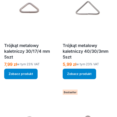
Trójkąt metalowy
Trójkąt metalowy
kaletniczy 30/17/4 mm
kaletniczy 40/30/3mm
5szt
5szt
Cena brutto
Cena brutto
7,99 zł
5,99 zł
w tym %s VAT
w tym %s VAT
w tym
23%
VAT
w tym
23%
VAT
Zobacz produkt
Zobacz produkt
Bestseller