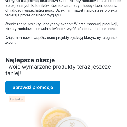
Nie tylko dla profesjonalistów:
Choć trójkąty metalowe są ulubieńcem
obuwia?
profesjonalnych kaletników, również amatorzy i hobbystowie docenią
ich jakość i wszechstronność. Dzięki nim nawet najprostsze projekty
nabierają profesjonalnego wyglądu.
Jakie wkładki pomogą przy
Jak uratować
nadpotliwości stóp?
przemoczone buty?
Współczesne projekty, klasyczny akcent: W erze masowej produkcji,
trójkąty metalowe pozwalają twórcom wyróżnić się na tle konkurencji.
Dzięki nim nawet współczesne projekty zyskują klasyczny, elegancki
Czy można używać tego
Czy prawidła do butów
akcent.
samego impregnatu do
drewniane są lepsze od
wszystkich butów?
plastikowych?
Najlepsze okazje
Twoje wymarzone produkty teraz jeszcze
Jak przechowywać buty
Jak często wymieniać
taniej!
sportowe po treningu?
sznurówki i wkładki?
Sprawdź promocje
Jak czyścić buty z
Jakie kosmetyki najlepiej
materiałów syntetycznych?
pielęgnują skórzane buty
Bestseller
codzienne?
Czy mogę używać jednego
Jakie są objawy
kremu do różnych kolorów
przesuszenia skóry