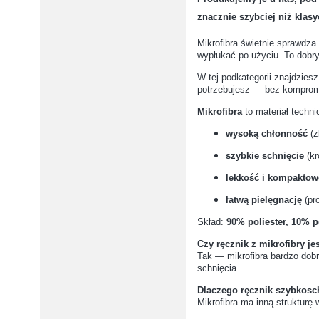
znacznie szybciej niż klasy
Jakie elementy metalowe 
Mikrofibra świetnie sprawdza 
wypłukać po użyciu. To dobry
W tej podkategorii znajdziesz
Jak rozpoznać wysokiej 
potrzebujesz — bez komprom
Mikrofibra
to materiał techni
Jak zabezpieczyć końców
wysoką chłonność
(z
szybkie schnięcie
(kr
Czy do zamocowania nap
lekkość i kompakto
łatwą pielęgnację
(pr
Jakie akcesoria warto k
Skład:
90% poliester, 10% 
Czy ręcznik z mikrofibry je
Jakie wkładki pomogą pr
Tak — mikrofibra bardzo dobr
schnięcia.
Czy można używać tego 
Dlaczego ręcznik szybkosc
Mikrofibra ma inną strukturę