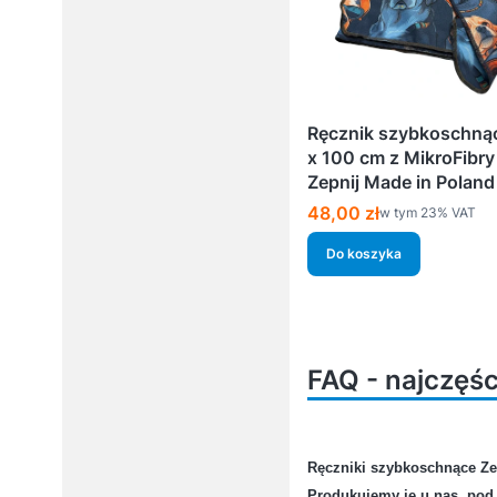
Ręcznik szybkoschną
x 100 cm z MikroFibr
Zepnij Made in Poland
Cena brutto
48,00 zł
w tym %s VAT
w tym
23%
VAT
Do koszyka
FAQ - najczęś
Jakie akcesoria są potr
Ręczniki szybkoschnące Ze
nośnymi?
Produkujemy je u nas, po