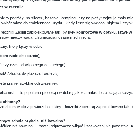
czne ręczniki.
są najbardziej odporne na rdzę i ścieranie?
Czy akcesoria d
się w podróży, na siłowni, basenie, kempingu czy na plaży: zajmuje mało miejs
lakierować?
 wybór także do codziennego użytku, kiedy liczy się wygoda, higiena i szybk
 ręczniki Zepnij zaprojektowane tak, by były
komfortowe w dotyku
,
łatwe w
jakości karabińczyk?
Czy można używ
isów między wagą, chłonnością i czasem schnięcia.
czny, który łączy w sobie:
ki taśmy po cięciu?
Jakie są najpop
biera wodę skutecznie),
ótszy czas od wilgotnego do suchego),
y wystarczy młotek?
Jakie rodzaje ni
wość
(idealna do plecaka i walizki),
oste pranie, szybkie odświeżenie).
upić razem z nowymi butami?
Czy wszystkie s
poliamid
— to popularna proporcja w dobrej jakości mikrofibrze, dająca korzy
st chłonny?
zy nadpotliwości stóp?
Jak uratować p
ze zbiera wodę z powierzchni skóry. Ręczniki Zepnij są zaprojektowane tak
samego impregnatu do wszystkich butów?
Czy prawidła do
hnący schnie szybciej niż bawełna?
 włókien niż bawełna — łatwiej odprowadza wilgoć i zazwyczaj nie pozostaje