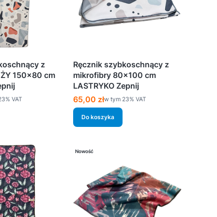
koschnący z
Ręcznik szybkoschnący z
UŻY 150×80 cm
mikrofibry 80×100 cm
pnij
LASTRYKO Zepnij
Cena brutto
65,00 zł
%s VAT
w tym %s VAT
23%
VAT
w tym
23%
VAT
Do koszyka
Nowość