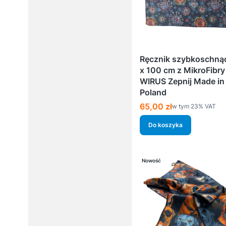
Ręcznik szybkoschną
x 100 cm z MikroFibry
WIRUS Zepnij Made in
Poland
Cena brutto
65,00 zł
w tym %s VAT
w tym
23%
VAT
Do koszyka
Nowość