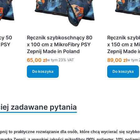
cy 50
Ręcznik szybkoschnący 80
Ręcznik szyb
y PSY
x 100 cm z MikroFibry PSY
x 150 cm z M
Zepnij Made in Poland
Zepnij Made i
Cena brutto
Cena brutto
65,00 zł
89,00 zł
w tym %s VAT
w tym 
w tym
23%
VAT
w tym
Do koszyka
Do koszyka
ciej zadawane pytania
zebne do rozpoczęcia pracy z taśmami
Jak połączyć taś
pnij
to praktyczne rozwiązanie dla osób, które chcą wycierać się szybk
d marką
Zepnij
, z wysokiej jakości
mikrofibry (90% poliester, 10% poliami