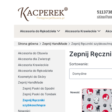
511373
sklep@pie
Akcesoria do Rękodzieła
Akcesoria Krawieckie
Akce
Strona główna
Zepnij HandMade
Zepnij Ręczniki szybkoschn
Zepnij Ręczn
Akcesoria do Obuwia
Akcesoria dla Zwierząt
Lista produkt
Sortowanie:
Akcesoria Krawieckie
Akcesoria do Rękodzieła
Domyślne
Kosmetyki do Skóry
Zepnij HandMade
Zepnij Paski do Spodni
Nowość
Zepnij Paski do Torebek
Zepnij Ręczniki
szybkoschnące
Nowości