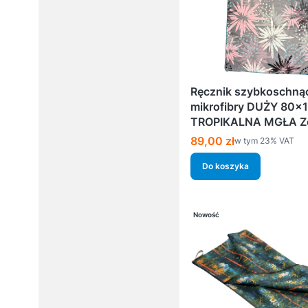
Ręcznik szybkoschną
mikrofibry DUŻY 80×
TROPIKALNA MGŁA Ze
Cena brutto
89,00 zł
w tym %s VAT
w tym
23%
VAT
Do koszyka
Nowość