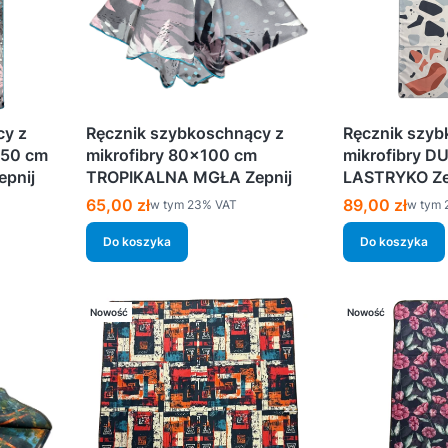
cy z
Ręcznik szybkoschnący z
Ręcznik szyb
150 cm
mikrofibry 80×100 cm
mikrofibry D
pnij
TROPIKALNA MGŁA Zepnij
LASTRYKO Ze
Cena brutto
Cena brutto
65,00 zł
89,00 zł
w tym %s VAT
w tym 
w tym
23%
VAT
w tym
Do koszyka
Do koszyka
Nowość
Nowość