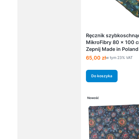
Ręcznik szybkoschną
MikroFibry 80 x 100 
Zepnij Made in Poland
Cena brutto
65,00 zł
w tym %s VAT
w tym
23%
VAT
Do koszyka
Nowość