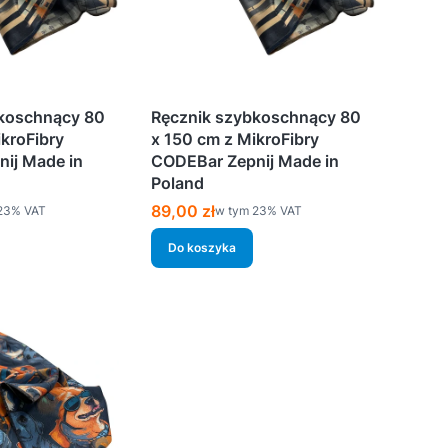
koschnący 80
Ręcznik szybkoschnący 80
kroFibry
x 150 cm z MikroFibry
ij Made in
CODEBar Zepnij Made in
Poland
Cena brutto
89,00 zł
%s VAT
w tym %s VAT
23%
VAT
w tym
23%
VAT
Do koszyka