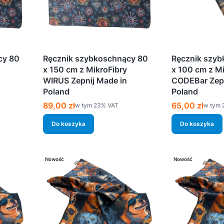
cy 80
Ręcznik szybkoschnący 80
Ręcznik szyb
x 150 cm z MikroFibry
x 100 cm z Mi
WIRUS Zepnij Made in
CODEBar Zepn
Poland
Poland
Cena brutto
Cena brutto
89,00 zł
65,00 zł
w tym %s VAT
w tym 
w tym
23%
VAT
w tym
Do koszyka
Do koszyka
Nowość
Nowość