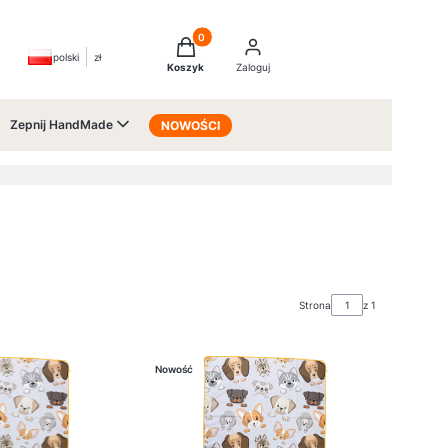
Produkty w koszyku: 0. Zobacz szczegóły
polski
zł
aj
Koszyk
Zaloguj
Zepnij HandMade
NOWOŚCI
Strona
z 1
Nowość