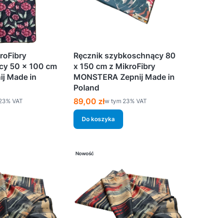
roFibry
Ręcznik szybkoschnący 80
cy 50 x 100 cm
x 150 cm z MikroFibry
j Made in
MONSTERA Zepnij Made in
Poland
Cena brutto
89,00 zł
%s VAT
w tym %s VAT
23%
VAT
w tym
23%
VAT
Do koszyka
Nowość