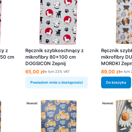
cy z
Ręcznik szybkoschnący z
Ręcznik szyb
150 cm
mikrofibry 80×100 cm
mikrofibry D
DOGSICON Zepnij
MORDKI Zepn
Cena brutto
Cena brutto
65,00 zł
89,00 zł
w tym %s VAT
w tym 
w tym
23%
VAT
w tym
Powiadom mnie o dostępności
Do koszyka
Nowość
Nowość