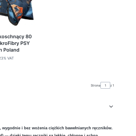
koschnący 80
ikroFibry PSY
n Poland
%s VAT
23%
VAT
Strona
z 1
mę z karabińczykiem, żeby było solidnie?
o, wygodnie i bez wożenia ciężkich bawełnianych ręczników.
d)
— dzięki temu ręczniki są lekkie, chłonne i schną