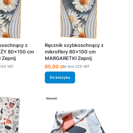
koschnący z
Ręcznik szybkoschnący z
UŻY 80×150 cm
mikrofibry 80×100 cm
Zepnij
MARGARETKI Zepnij
Cena brutto
65,00 zł
%s VAT
w tym %s VAT
23%
VAT
w tym
23%
VAT
Do koszyka
Nowość