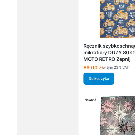
Ręcznik szybkoschną
mikrofibry DUŻY 80×
MOTO RETRO Zepnij
Cena brutto
89,00 zł
w tym %s VAT
w tym
23%
VAT
Do koszyka
Nowość