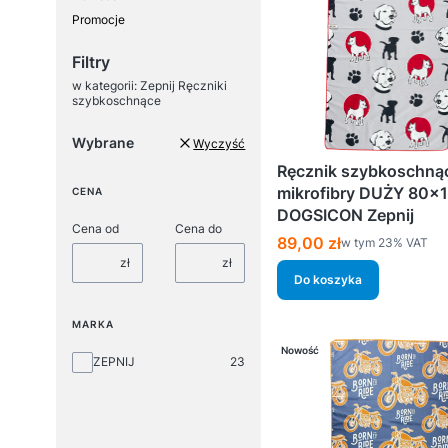
Promocje
Koniec menu
Filtry
w kategorii: Zepnij Ręczniki
szybkoschnące
Wybrane
Wyczyść
Ręcznik szybkoschną
mikrofibry DUŻY 80×
CENA
DOGSICON Zepnij
Cena od
Cena do
Cena brutto
89,00 zł
w tym %s VAT
w tym
23%
VAT
zł
zł
Do koszyka
MARKA
Nowość
Marka
ZEPNIJ
23