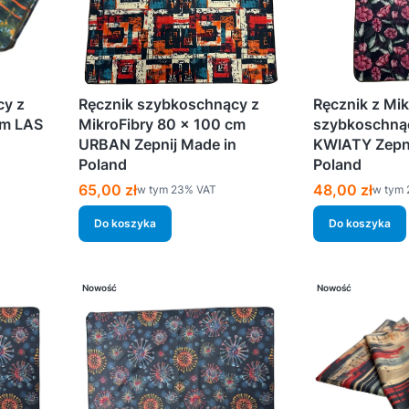
cy z
Ręcznik szybkoschnący z
Ręcznik z Mik
cm LAS
MikroFibry 80 x 100 cm
szybkoschną
URBAN Zepnij Made in
KWIATY Zepni
Poland
Poland
Cena brutto
Cena brutto
65,00 zł
48,00 zł
w tym %s VAT
w tym 
w tym
23%
VAT
w tym
Do koszyka
Do koszyka
Nowość
Nowość