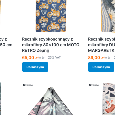
cy z
Ręcznik szybkoschnący z
Ręcznik szyb
150 cm
mikrofibry 80×100 cm MOTO
mikrofibry D
RETRO Zepnij
MARGARETKI 
Cena brutto
Cena brutto
65,00 zł
89,00 zł
w tym %s VAT
w tym 
w tym
23%
VAT
w tym
Do koszyka
Do koszyka
Nowość
Nowość