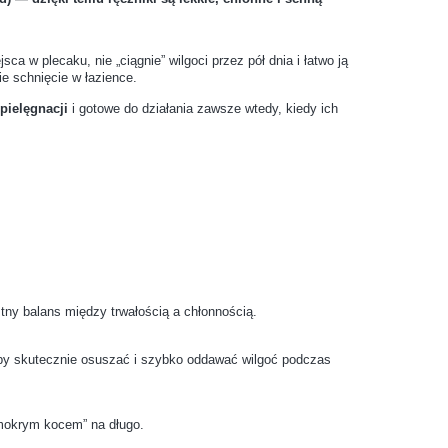
o rękodzieła z metalu można malować lub
ca w plecaku, nie „ciągnie” wilgoci przez pół dnia i łatwo ją
ie schnięcie w łazience.
 pielęgnacji
i gotowe do działania zawsze wtedy, kiedy ich
ać okuć metalowych do produktów tekstylnych?
ularniejsze kolory okuć do wyrobów handmade?
tów są najczęściej używane w rękodziele?
znurówki pasują do każdego rodzaju obuwia?
stny balans między trwałością a chłonnością.
rzemoczone buty?
, by skutecznie osuszać i szybko oddawać wilgoć podczas
 butów drewniane są lepsze od plastikowych?
 „mokrym kocem” na długo.