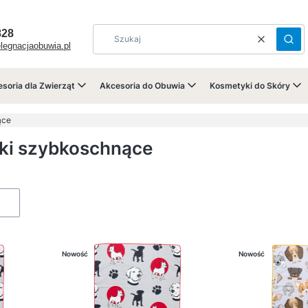
828
Wyczyść
Szuk
legnacjaobuwia.pl
soria dla Zwierząt
Akcesoria do Obuwia
Kosmetyki do Skóry
ące
iki szybkoschnące
ów
Nowość
Nowość