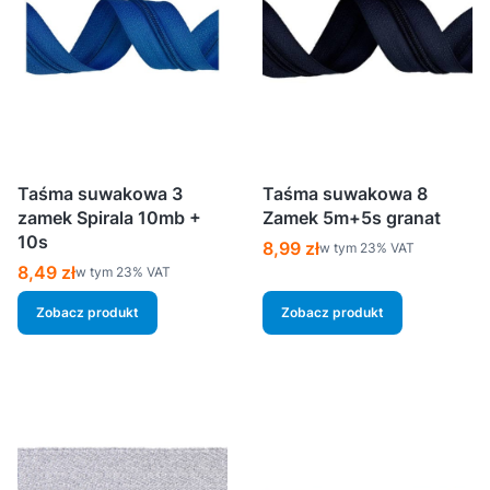
Taśma suwakowa 3
Taśma suwakowa 8
zamek Spirala 10mb +
Zamek 5m+5s granat
10s
Cena brutto
8,99 zł
w tym %s VAT
w tym
23%
VAT
Cena brutto
8,49 zł
w tym %s VAT
w tym
23%
VAT
Zobacz produkt
Zobacz produkt