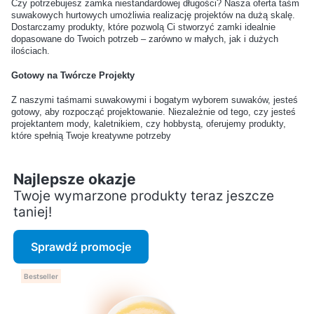
butów?
butów?
Czy potrzebujesz zamka niestandardowej długości? Nasza oferta taśm
suwakowych hurtowych umożliwia realizację projektów na dużą skalę.
Dostarczamy produkty, które pozwolą Ci stworzyć zamki idealnie
dopasowane do Twoich potrzeb – zarówno w małych, jak i dużych
Jak przywrócić kolor
Czy środki do czyszczenia
ilościach.
wypłowiałym butom z
skóry są bezpieczne dla
zamszu?
dłoni?
Gotowy na Twórcze Projekty
Z naszymi taśmami suwakowymi i bogatym wyborem suwaków, jesteś
gotowy, aby rozpocząć projektowanie. Niezależnie od tego, czy jesteś
Czy można stosować
Jakie kosmetyki są
projektantem mody, kaletnikiem, czy hobbystą, oferujemy produkty,
kosmetyki do skóry na
polecane do renowacji
które spełnią Twoje kreatywne potrzeby
meble i kurtki?
starej skóry?
Najlepsze okazje
Czym różni się taśma
Jak dobrać szerokość
Twoje wymarzone produkty teraz jeszcze
polipropylenowa od
taśmy nośnej do projektu?
taniej!
poliestrowej?
Sprawdź promocje
Czy taśmy nośne można
Jak ciąć taśmę nośną, żeby
prać?
się nie strzępiła?
Bestseller
Czy taśmy nośne mogą być
Czy taśma sublimacyjna