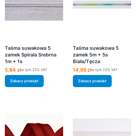
Taśma suwakowa 5
Taśma suwakowa 5
zamek Spirala Srebrna
zamek 5m + 5s
1m + 1s
Biała/Tęcza
Cena brutto
Cena brutto
5,84 zł
14,99 zł
w tym %s VAT
w tym %s VAT
w tym
23%
VAT
w tym
23%
VAT
Zobacz produkt
Zobacz produkt