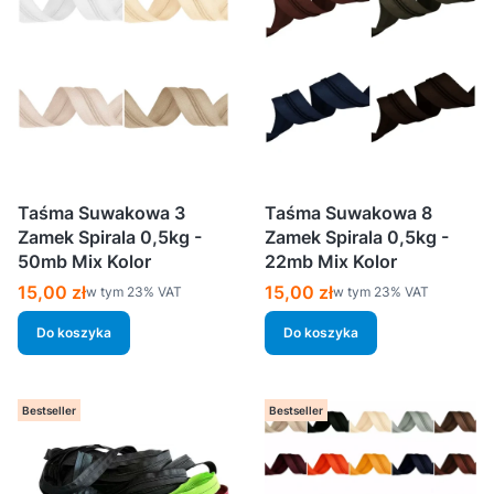
Taśma Suwakowa 3
Taśma Suwakowa 8
Zamek Spirala 0,5kg -
Zamek Spirala 0,5kg -
50mb Mix Kolor
22mb Mix Kolor
Cena brutto
Cena brutto
15,00 zł
15,00 zł
w tym %s VAT
w tym %s VAT
w tym
23%
VAT
w tym
23%
VAT
Do koszyka
Do koszyka
Bestseller
Bestseller