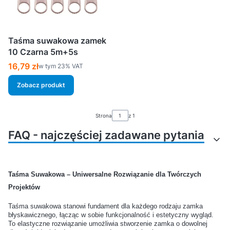
Taśma suwakowa zamek
10 Czarna 5m+5s
Cena brutto
16,79 zł
w tym %s VAT
w tym
23%
VAT
Zobacz produkt
Strona
z 1
FAQ - najczęściej zadawane pytania
Jakie akcesoria są
Jak połączyć taśmę z
Taśma Suwakowa – Uniwersalne Rozwiązanie dla Twórczych
potrzebne do rozpoczęcia
karabińczykiem, żeby było
Projektów
pracy z taśmami nośnymi?
solidnie?
Taśma suwakowa stanowi fundament dla każdego rodzaju zamka
błyskawicznego, łącząc w sobie funkcjonalność i estetyczny wygląd.
Jakie elementy metalowe są
Czy akcesoria do
To elastyczne rozwiązanie umożliwia stworzenie zamka o dowolnej
najbardziej odporne na
rękodzieła z metalu można