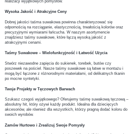
realizacji wyjątkowych pomysłów.
Wysoka Jakość i Atrakcyjne Ceny
Jakie wkładki pomogą przy
Jak uratować
nadpotliwości stóp?
przemoczone buty?
Dobrej jakości taśma suwakowa powinna charakteryzować się
odpornością na rozciąganie, elastycznością, trwałością kolorów oraz
precyzyjnymi wymiarami łańcucha. W naszym asortymencie
Czy można używać tego
Czy prawidła do butów
znajdziesz taśmy suwakowe, które łączą wysoką jakość z
atrakcyjnymi cenami.
samego impregnatu do
drewniane są lepsze od
wszystkich butów?
plastikowych?
Taśmy Suwakowe – Wielofunkcyjność i Łatwość Użycia
Stwórz niezawodne zapięcia do sukienek, torebek, butów czy
Jak przechowywać buty
Jak często wymieniać
poszewek na pościel. Nasze taśmy suwakowe są łatwe w montażu i
mogą być łączone z różnorodnymi materiałami, od delikatnych tkanin
sportowe po treningu?
sznurówki i wkładki?
po mocne syntetyki.
Twoje Projekty w Tęczowych Barwach
Jak czyścić buty z
Jakie kosmetyki najlepiej
materiałów syntetycznych?
pielęgnują skórzane buty
Szukasz czegoś wyjątkowego? Oferujemy taśmę suwakową tęczową –
absolutny hit, który ożywi każdy produkt. Idealna dla dziecięcych
codzienne?
akcesoriów, ale również dla wszystkich, którzy pragną dodać koloru do
swoich wyrobów.
Czy mogę używać jednego
Jakie są objawy
Zamów Hurtowo i Zrealizuj Swoje Pomysły
kremu do różnych kolorów
przesuszenia skóry