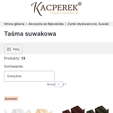
Strona główna
Akcesoria do Rękodzieła
Zamki błyskawiczne, Suwaki
Taśma suwakowa
Filtry
Produkty:
13
Lista produktów
Sortowanie:
Domyślne
Strona
z 1
Bestseller