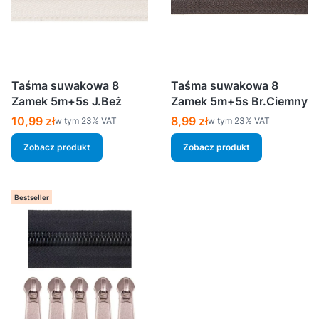
Taśma suwakowa 8
Taśma suwakowa 8
Zamek 5m+5s J.Beż
Zamek 5m+5s Br.Ciemny
Cena brutto
Cena brutto
10,99 zł
8,99 zł
w tym %s VAT
w tym %s VAT
w tym
23%
VAT
w tym
23%
VAT
Zobacz produkt
Zobacz produkt
Bestseller