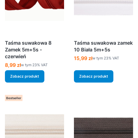
Taśma suwakowa 8
Taśma suwakowa zamek
Zamek 5m+5s -
10 Biała 5m+5s
czerwień
Cena brutto
15,99 zł
w tym %s VAT
w tym
23%
VAT
Cena brutto
8,99 zł
w tym %s VAT
w tym
23%
VAT
Zobacz produkt
Zobacz produkt
Bestseller