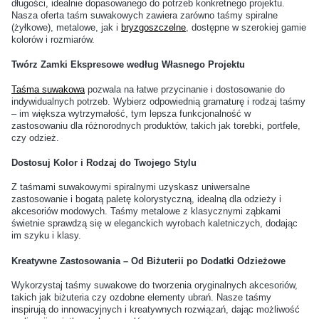
długości, idealnie dopasowanego do potrzeb konkretnego projektu.
Nasza oferta taśm suwakowych zawiera zarówno taśmy spiralne
rdzę i ścieranie?
malować lub lakierować?
(żyłkowe), metalowe, jak i
bryzgoszczelne
, dostępne w szerokiej gamie
kolorów i rozmiarów.
Jak rozpoznać wysokiej
Czy można używać okuć
Twórz Zamki Ekspresowe według Własnego Projektu
jakości karabińczyk?
metalowych do produktów
Taśma suwakowa
pozwala na łatwe przycinanie i dostosowanie do
tekstylnych?
indywidualnych potrzeb. Wybierz odpowiednią gramaturę i rodzaj taśmy
– im większa wytrzymałość, tym lepsza funkcjonalność w
zastosowaniu dla różnorodnych produktów, takich jak torebki, portfele,
Jak zabezpieczyć
Jakie są najpopularniejsze
czy odzież.
końcówki taśmy po cięciu?
kolory okuć do wyrobów
Dostosuj Kolor i Rodzaj do Twojego Stylu
handmade?
Z taśmami suwakowymi spiralnymi uzyskasz uniwersalne
zastosowanie i bogatą paletę kolorystyczną, idealną dla odzieży i
Czy do zamocowania napy
Jakie rodzaje nitów są
akcesoriów modowych. Taśmy metalowe z klasycznymi ząbkami
wystarczy młotek?
najczęściej używane w
świetnie sprawdzą się w eleganckich wyrobach kaletniczych, dodając
im szyku i klasy.
rękodziele?
Kreatywne Zastosowania – Od Biżuterii po Dodatki Odzieżowe
Jakie akcesoria warto kupić
Czy wszystkie sznurówki
Wykorzystaj taśmy suwakowe do tworzenia oryginalnych akcesoriów,
razem z nowymi butami?
pasują do każdego rodzaju
takich jak biżuteria czy ozdobne elementy ubrań. Nasze taśmy
inspirują do innowacyjnych i kreatywnych rozwiązań, dając możliwość
obuwia?