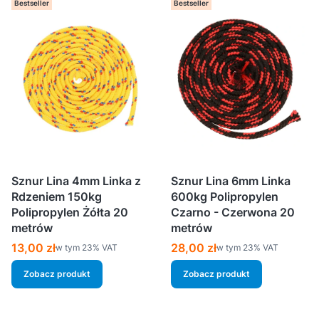
Bestseller
Bestseller
Sznur Lina 4mm Linka z
Sznur Lina 6mm Linka
Rdzeniem 150kg
600kg Polipropylen
Polipropylen Żółta 20
Czarno - Czerwona 20
metrów
metrów
Cena brutto
Cena brutto
13,00 zł
28,00 zł
w tym %s VAT
w tym %s VAT
w tym
23%
VAT
w tym
23%
VAT
Zobacz produkt
Zobacz produkt