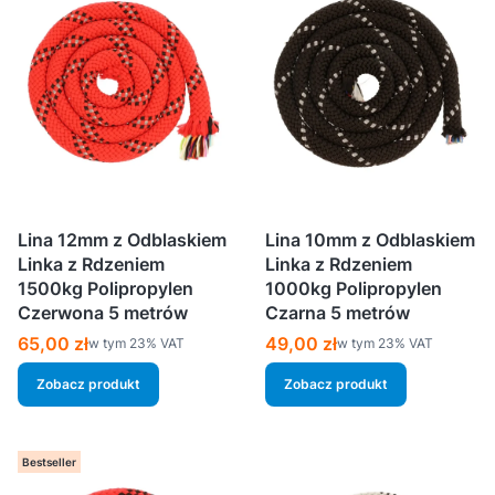
Lina 12mm z Odblaskiem
Lina 10mm z Odblaskiem
Linka z Rdzeniem
Linka z Rdzeniem
1500kg Polipropylen
1000kg Polipropylen
Czerwona 5 metrów
Czarna 5 metrów
Cena brutto
Cena brutto
65,00 zł
49,00 zł
w tym %s VAT
w tym %s VAT
w tym
23%
VAT
w tym
23%
VAT
Zobacz produkt
Zobacz produkt
Bestseller