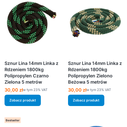
Sznur Lina 14mm Linka z
Sznur Lina 14mm Linka z
Rdzeniem 1800kg
Rdzeniem 1800kg
Polipropylen Czarno
Polipropylen Zielono
Zielona 5 metrów
Beżowa 5 metrów
Cena brutto
Cena brutto
30,00 zł
30,00 zł
w tym %s VAT
w tym %s VAT
w tym
23%
VAT
w tym
23%
VAT
Zobacz produkt
Zobacz produkt
Bestseller