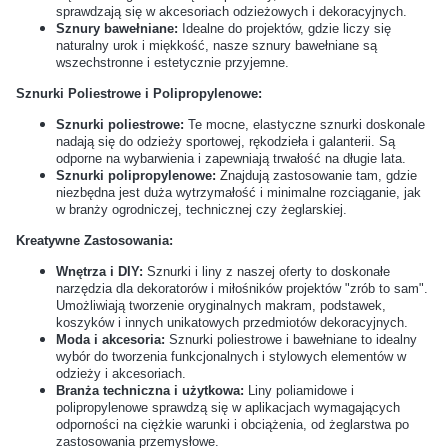
sprawdzają się w akcesoriach odzieżowych i dekoracyjnych.
wystarczy młotek?
najczęściej używane w
Sznury bawełniane:
Idealne do projektów, gdzie liczy się
naturalny urok i miękkość, nasze sznury bawełniane są
rękodziele?
wszechstronne i estetycznie przyjemne.
Sznurki Poliestrowe i Polipropylenowe:
Jakie akcesoria warto kupić
Czy wszystkie sznurówki
razem z nowymi butami?
pasują do każdego rodzaju
Sznurki poliestrowe:
Te mocne, elastyczne sznurki doskonale
nadają się do odzieży sportowej, rękodzieła i galanterii. Są
obuwia?
odporne na wybarwienia i zapewniają trwałość na długie lata.
Sznurki polipropylenowe:
Znajdują zastosowanie tam, gdzie
niezbędna jest duża wytrzymałość i minimalne rozciąganie, jak
Jakie wkładki pomogą przy
Jak uratować
w branży ogrodniczej, technicznej czy żeglarskiej.
nadpotliwości stóp?
przemoczone buty?
Kreatywne Zastosowania:
Wnętrza i DIY:
Sznurki i liny z naszej oferty to doskonałe
Czy można używać tego
Czy prawidła do butów
narzędzia dla dekoratorów i miłośników projektów "zrób to sam".
samego impregnatu do
drewniane są lepsze od
Umożliwiają tworzenie oryginalnych makram, podstawek,
koszyków i innych unikatowych przedmiotów dekoracyjnych.
wszystkich butów?
plastikowych?
Moda i akcesoria:
Sznurki poliestrowe i bawełniane to idealny
wybór do tworzenia funkcjonalnych i stylowych elementów w
odzieży i akcesoriach.
Jak przechowywać buty
Jak często wymieniać
Branża techniczna i użytkowa:
Liny poliamidowe i
polipropylenowe sprawdzą się w aplikacjach wymagających
sportowe po treningu?
sznurówki i wkładki?
odporności na ciężkie warunki i obciążenia, od żeglarstwa po
zastosowania przemysłowe.