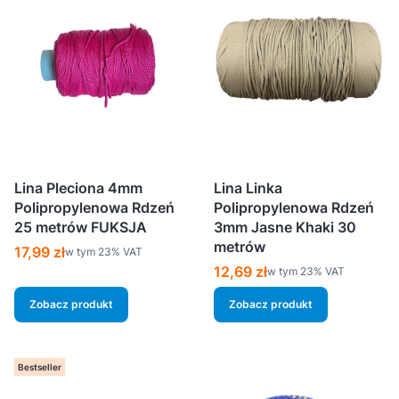
Lina Pleciona 4mm
Lina Linka
Polipropylenowa Rdzeń
Polipropylenowa Rdzeń
25 metrów FUKSJA
3mm Jasne Khaki 30
metrów
Cena brutto
17,99 zł
w tym %s VAT
w tym
23%
VAT
Cena brutto
12,69 zł
w tym %s VAT
w tym
23%
VAT
Zobacz produkt
Zobacz produkt
Bestseller