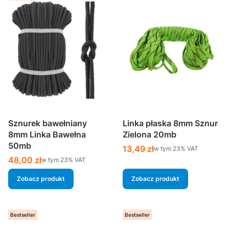
Sznurek bawełniany
Linka płaska 8mm Sznur
8mm Linka Bawełna
Zielona 20mb
50mb
Cena brutto
13,49 zł
w tym %s VAT
w tym
23%
VAT
Cena brutto
48,00 zł
w tym %s VAT
w tym
23%
VAT
Zobacz produkt
Zobacz produkt
Bestseller
Bestseller