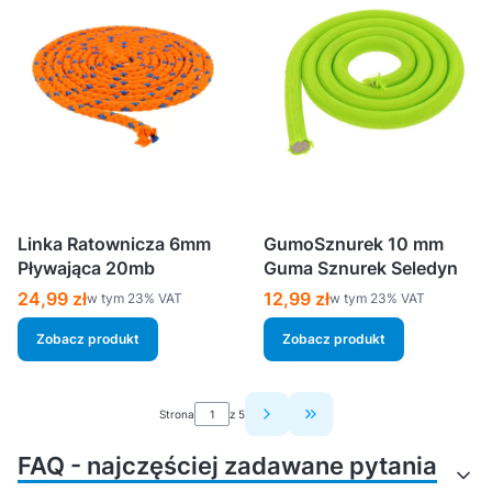
Linka Ratownicza 6mm
GumoSznurek 10 mm
Pływająca 20mb
Guma Sznurek Seledyn
Cena brutto
Cena brutto
24,99 zł
12,99 zł
w tym %s VAT
w tym %s VAT
w tym
23%
VAT
w tym
23%
VAT
Zobacz produkt
Zobacz produkt
Strona
z 5
Przejdź do ostatniej strony
FAQ - najczęściej zadawane pytania