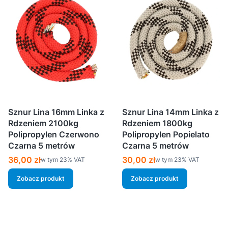
Sznur Lina 16mm Linka z
Sznur Lina 14mm Linka z
Rdzeniem 2100kg
Rdzeniem 1800kg
Polipropylen Czerwono
Polipropylen Popielato
Czarna 5 metrów
Czarna 5 metrów
Cena brutto
Cena brutto
36,00 zł
30,00 zł
w tym %s VAT
w tym %s VAT
w tym
23%
VAT
w tym
23%
VAT
Zobacz produkt
Zobacz produkt