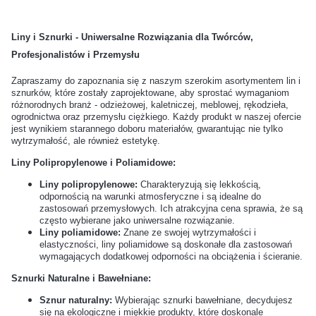
Jakie akcesoria są
Jak połączyć taśmę z
Liny i Sznurki - Uniwersalne Rozwiązania dla Twórców,
potrzebne do rozpoczęcia
karabińczykiem, żeby było
Profesjonalistów i Przemysłu
pracy z taśmami nośnymi?
solidnie?
Zapraszamy do zapoznania się z naszym szerokim asortymentem lin i
sznurków, które zostały zaprojektowane, aby sprostać wymaganiom
Jakie elementy metalowe są
Czy akcesoria do
różnorodnych branż - odzieżowej, kaletniczej, meblowej, rękodzieła,
najbardziej odporne na
rękodzieła z metalu można
ogrodnictwa oraz przemysłu ciężkiego. Każdy produkt w naszej ofercie
jest wynikiem starannego doboru materiałów, gwarantując nie tylko
rdzę i ścieranie?
malować lub lakierować?
wytrzymałość, ale również estetykę.
Liny Polipropylenowe i Poliamidowe:
Jak rozpoznać wysokiej
Czy można używać okuć
Liny polipropylenowe:
Charakteryzują się lekkością,
jakości karabińczyk?
metalowych do produktów
odpornością na warunki atmosferyczne i są idealne do
tekstylnych?
zastosowań przemysłowych. Ich atrakcyjna cena sprawia, że są
często wybierane jako uniwersalne rozwiązanie.
Liny poliamidowe:
Znane ze swojej wytrzymałości i
Jak zabezpieczyć
Jakie są najpopularniejsze
elastyczności, liny poliamidowe są doskonałe dla zastosowań
wymagających dodatkowej odporności na obciążenia i ścieranie.
końcówki taśmy po cięciu?
kolory okuć do wyrobów
handmade?
Sznurki Naturalne i Bawełniane:
Sznur naturalny:
Wybierając sznurki bawełniane, decydujesz
się na ekologiczne i miękkie produkty, które doskonale
Czy do zamocowania napy
Jakie rodzaje nitów są