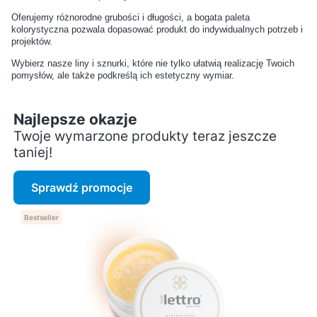
Jak czyścić buty z
Jakie kosmetyki najlepiej
Oferujemy różnorodne grubości i długości, a bogata paleta
materiałów syntetycznych?
pielęgnują skórzane buty
kolorystyczna pozwala dopasować produkt do indywidualnych potrzeb i
projektów.
codzienne?
Wybierz nasze liny i sznurki, które nie tylko ułatwią realizację Twoich
pomysłów, ale także podkreślą ich estetyczny wymiar.
Czy mogę używać jednego
Jakie są objawy
kremu do różnych kolorów
przesuszenia skóry
Najlepsze okazje
butów?
butów?
Twoje wymarzone produkty teraz jeszcze
taniej!
Jak przywrócić kolor
Czy środki do czyszczenia
wypłowiałym butom z
skóry są bezpieczne dla
Sprawdź promocje
zamszu?
dłoni?
Bestseller
Czy można stosować
Jakie kosmetyki są
kosmetyki do skóry na
polecane do renowacji
meble i kurtki?
starej skóry?
Czym różni się taśma
Jak dobrać szerokość