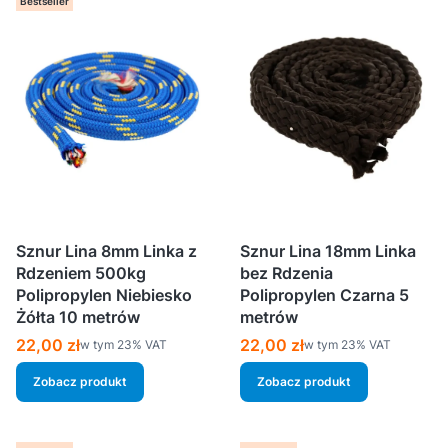
Bestseller
Sznur Lina 8mm Linka z
Sznur Lina 18mm Linka
Rdzeniem 500kg
bez Rdzenia
Polipropylen Niebiesko
Polipropylen Czarna 5
Żółta 10 metrów
metrów
Cena brutto
Cena brutto
22,00 zł
22,00 zł
w tym %s VAT
w tym %s VAT
w tym
23%
VAT
w tym
23%
VAT
Zobacz produkt
Zobacz produkt