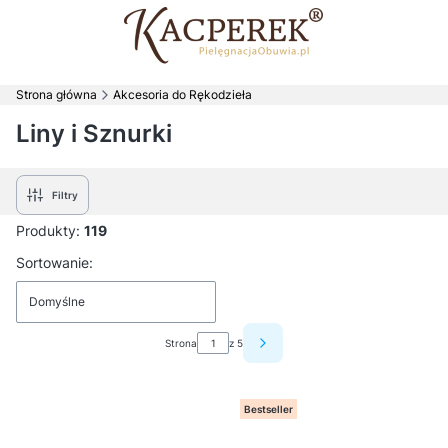
Strona główna
Akcesoria do Rękodzieła
Liny i Sznurki
Filtry
Produkty:
119
Lista produktów
Sortowanie:
Domyślne
Strona
z 5
Następne produkty
Bestseller