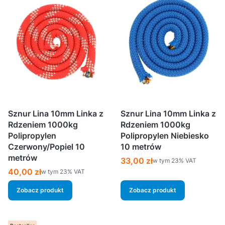
Sznur Lina 10mm Linka z
Sznur Lina 10mm Linka z
Rdzeniem 1000kg
Rdzeniem 1000kg
Polipropylen
Polipropylen Niebiesko
Czerwony/Popiel 10
10 metrów
metrów
Cena brutto
33,00 zł
w tym %s VAT
w tym
23%
VAT
Cena brutto
40,00 zł
w tym %s VAT
w tym
23%
VAT
Zobacz produkt
Zobacz produkt