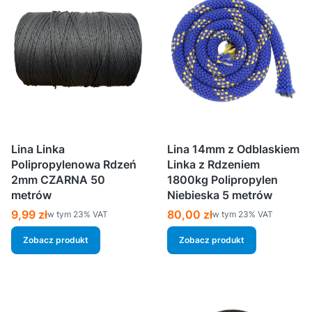
Lina Linka
Lina 14mm z Odblaskiem
Polipropylenowa Rdzeń
Linka z Rdzeniem
2mm CZARNA 50
1800kg Polipropylen
metrów
Niebieska 5 metrów
Cena brutto
Cena brutto
9,99 zł
80,00 zł
w tym %s VAT
w tym %s VAT
w tym
23%
VAT
w tym
23%
VAT
Zobacz produkt
Zobacz produkt