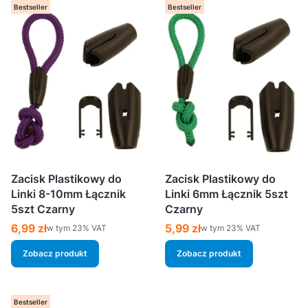
Bestseller
Bestseller
Zacisk Plastikowy do
Zacisk Plastikowy do
Linki 8-10mm Łącznik
Linki 6mm Łącznik 5szt
5szt Czarny
Czarny
Cena brutto
Cena brutto
6,99 zł
5,99 zł
w tym %s VAT
w tym %s VAT
w tym
23%
VAT
w tym
23%
VAT
Zobacz produkt
Zobacz produkt
Bestseller