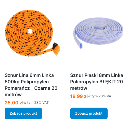
Sznur Lina 6mm Linka
Sznur Płaski 8mm Linka
500kg Polipropylen
Polipropylen BŁĘKIT 20
Pomarańcz - Czarna 20
metrów
metrów
Cena brutto
18,99 zł
w tym %s VAT
w tym
23%
VAT
Cena brutto
25,00 zł
w tym %s VAT
w tym
23%
VAT
Zobacz produkt
Zobacz produkt