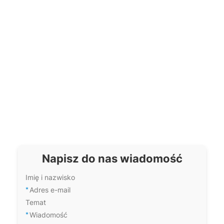
Jakie tkaniny nadają się do
Jakie są zalety nadruku
druku sublimacyjnego?
sublimacyjnego na
tkaninach?
Jak pielęgnować tkaniny z
Czy tkaniny sublimacyjne
nadrukiem sublimacyjnym?
nadają się do szycia
akcesoriów?
Napisz do nas wiadomość
Imię i nazwisko
*
Adres e-mail
Temat
*
Wiadomość