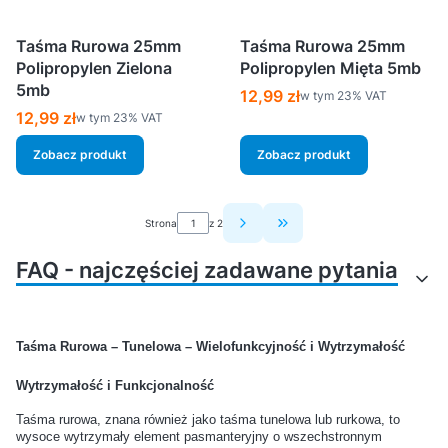
Taśma Rurowa 25mm
Taśma Rurowa 25mm
Polipropylen Zielona
Polipropylen Mięta 5mb
5mb
Cena brutto
12,99 zł
w tym %s VAT
w tym
23%
VAT
Cena brutto
12,99 zł
w tym %s VAT
w tym
23%
VAT
Zobacz produkt
Zobacz produkt
Strona
z 2
Przejdź do ostatniej strony
FAQ - najczęściej zadawane pytania
Jakie akcesoria są
Jak połączyć taśmę z
Taśma Rurowa – Tunelowa – Wielofunkcyjność i Wytrzymałość
potrzebne do rozpoczęcia
karabińczykiem, żeby było
pracy z taśmami nośnymi?
solidnie?
Wytrzymałość i Funkcjonalność
Taśma rurowa, znana również jako taśma tunelowa lub rurkowa, to
Jakie elementy metalowe są
Czy akcesoria do
wysoce wytrzymały element pasmanteryjny o wszechstronnym