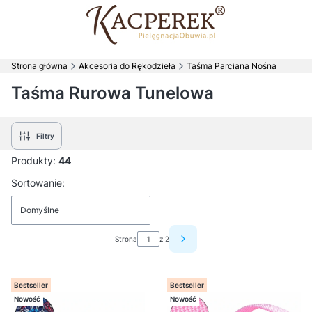
Strona główna
Akcesoria do Rękodzieła
Taśma Parciana Nośna
Taśma Rurowa Tunelowa
Filtry
Produkty:
44
Lista produktów
Sortowanie:
Domyślne
Strona
z 2
Następne produkty
Bestseller
Bestseller
Nowość
Nowość