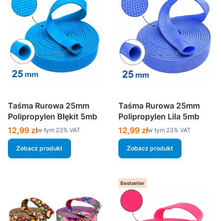
Taśma Rurowa 25mm
Taśma Rurowa 25mm
Polipropylen Błękit 5mb
Polipropylen Lila 5mb
Cena brutto
Cena brutto
12,99 zł
12,99 zł
w tym %s VAT
w tym %s VAT
w tym
23%
VAT
w tym
23%
VAT
Zobacz produkt
Zobacz produkt
Bestseller