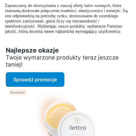
butów?
butów?
Zapraszamy do skorzystania z naszej oferty taśm rurowych, które
stanowią doskonałe połączenie trwałości, elastyczności i estetyki. Są
one odpowiedzią na potrzeby rynku, dostosowane do szerokiego
Jak przywrócić kolor
Czy środki do czyszczenia
spektrum zastosowań, gdzie liczy się niezawodność i
wielofunkcyjność. Wybierając nasze produkty, wybieracie Państwo
wypłowiałym butom z
skóry są bezpieczne dla
jakość, którą docenią nawet najbardziej wymagający użytkownicy.
zamszu?
dłoni?
Najlepsze okazje
Czy można stosować
Jakie kosmetyki są
Twoje wymarzone produkty teraz jeszcze
kosmetyki do skóry na
polecane do renowacji
taniej!
meble i kurtki?
starej skóry?
Sprawdź promocje
Czym różni się taśma
Jak dobrać szerokość
polipropylenowa od
taśmy nośnej do projektu?
Bestseller
poliestrowej?
Czy taśmy nośne można
Jak ciąć taśmę nośną, żeby
prać?
się nie strzępiła?