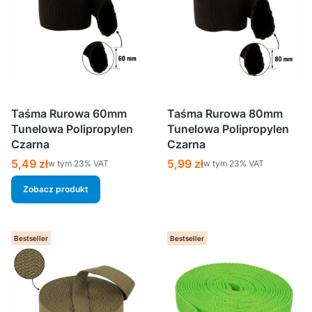
Taśma Rurowa 60mm
Taśma Rurowa 80mm
Tunelowa Polipropylen
Tunelowa Polipropylen
Czarna
Czarna
Cena brutto
Cena brutto
5,49 zł
5,99 zł
w tym %s VAT
w tym %s VAT
w tym
23%
VAT
w tym
23%
VAT
Zobacz produkt
Bestseller
Bestseller