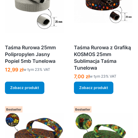
Taśma Rurowa 25mm
Taśma Rurowa z Grafiką
Polipropylen Jasny
KOSMOS 25mm
Popiel 5mb Tunelowa
Sublimacja Taśma
Tunelowa
Cena brutto
12,99 zł
w tym %s VAT
w tym
23%
VAT
Cena brutto
7,00 zł
w tym %s VAT
w tym
23%
VAT
Zobacz produkt
Zobacz produkt
Bestseller
Bestseller