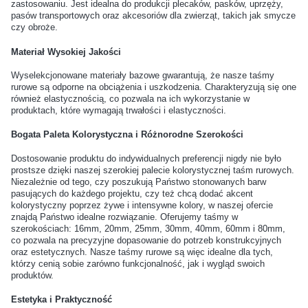
najbardziej odporne na
rękodzieła z metalu można
zastosowaniu. Jest idealna do produkcji plecaków, pasków, uprzęży,
pasów transportowych oraz akcesoriów dla zwierząt, takich jak smycze
rdzę i ścieranie?
malować lub lakierować?
czy obroże.
Materiał Wysokiej Jakości
Jak rozpoznać wysokiej
Czy można używać okuć
jakości karabińczyk?
metalowych do produktów
Wyselekcjonowane materiały bazowe gwarantują, że nasze taśmy
rurowe są odporne na obciążenia i uszkodzenia. Charakteryzują się one
tekstylnych?
również elastycznością, co pozwala na ich wykorzystanie w
produktach, które wymagają trwałości i elastyczności.
Jak zabezpieczyć
Jakie są najpopularniejsze
Bogata Paleta Kolorystyczna i Różnorodne Szerokości
końcówki taśmy po cięciu?
kolory okuć do wyrobów
Dostosowanie produktu do indywidualnych preferencji nigdy nie było
handmade?
prostsze dzięki naszej szerokiej palecie kolorystycznej taśm rurowych.
Niezależnie od tego, czy poszukują Państwo stonowanych barw
pasujących do każdego projektu, czy też chcą dodać akcent
Czy do zamocowania napy
Jakie rodzaje nitów są
kolorystyczny poprzez żywe i intensywne kolory, w naszej ofercie
wystarczy młotek?
najczęściej używane w
znajdą Państwo idealne rozwiązanie. Oferujemy taśmy w
szerokościach: 16mm, 20mm, 25mm, 30mm, 40mm, 60mm i 80mm,
rękodziele?
co pozwala na precyzyjne dopasowanie do potrzeb konstrukcyjnych
oraz estetycznych. Nasze taśmy rurowe są więc idealne dla tych,
którzy cenią sobie zarówno funkcjonalność, jak i wygląd swoich
Jakie akcesoria warto kupić
Czy wszystkie sznurówki
produktów.
razem z nowymi butami?
pasują do każdego rodzaju
Estetyka i Praktyczność
obuwia?