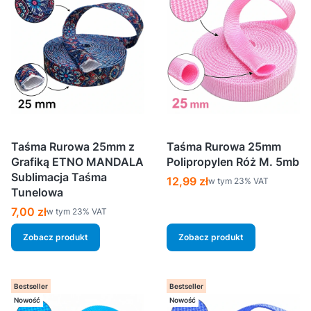
Taśma Rurowa 25mm z
Taśma Rurowa 25mm
Grafiką ETNO MANDALA
Polipropylen Róż M. 5mb
Sublimacja Taśma
Cena brutto
12,99 zł
w tym %s VAT
w tym
23%
VAT
Tunelowa
Cena brutto
7,00 zł
w tym %s VAT
w tym
23%
VAT
Zobacz produkt
Zobacz produkt
Bestseller
Bestseller
Nowość
Nowość