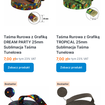
Taśma Rurowa z Grafiką
Taśma Rurowa z Grafiką
DREAM PARTY 25mm
TROPICAL 25mm
Sublimacja Taśma
Sublimacja Taśma
Tunelowa
Tunelowa
Cena brutto
Cena brutto
7,00 zł
7,00 zł
w tym %s VAT
w tym %s VAT
w tym
23%
VAT
w tym
23%
VAT
Zobacz produkt
Zobacz produkt
Bestseller
Bestseller