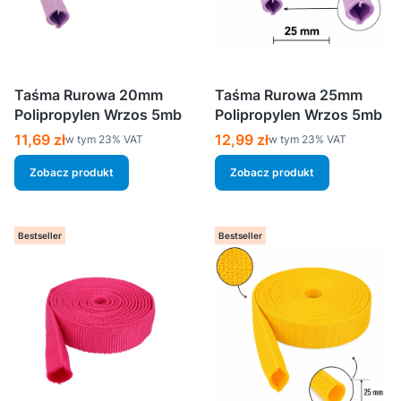
Taśma Rurowa 20mm
Taśma Rurowa 25mm
Polipropylen Wrzos 5mb
Polipropylen Wrzos 5mb
Cena brutto
Cena brutto
11,69 zł
12,99 zł
w tym %s VAT
w tym %s VAT
w tym
23%
VAT
w tym
23%
VAT
Zobacz produkt
Zobacz produkt
Bestseller
Bestseller