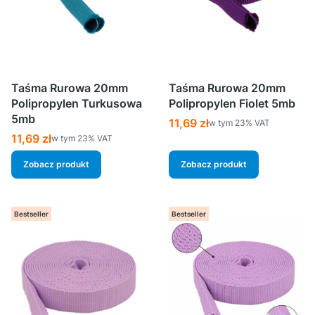
Taśma Rurowa 20mm
Taśma Rurowa 20mm
Polipropylen Turkusowa
Polipropylen Fiolet 5mb
5mb
Cena brutto
11,69 zł
w tym %s VAT
w tym
23%
VAT
Cena brutto
11,69 zł
w tym %s VAT
w tym
23%
VAT
Zobacz produkt
Zobacz produkt
Bestseller
Bestseller