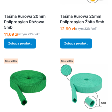
Taśma Rurowa 20mm
Taśma Rurowa 25mm
Polipropylen Różowa
Polipropylen Żółta 5mb
5mb
Cena brutto
12,99 zł
w tym %s VAT
w tym
23%
VAT
Cena brutto
11,69 zł
w tym %s VAT
w tym
23%
VAT
Zobacz produkt
Zobacz produkt
Bestseller
Bestseller