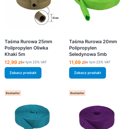
Taśma Rurowa 25mm
Taśma Rurowa 20mm
Polipropylen Oliwka
Polipropylen
Khaki 5m
Seledynowa 5mb
Cena brutto
Cena brutto
12,99 zł
11,69 zł
w tym %s VAT
w tym %s VAT
w tym
23%
VAT
w tym
23%
VAT
Zobacz produkt
Zobacz produkt
Bestseller
Bestseller