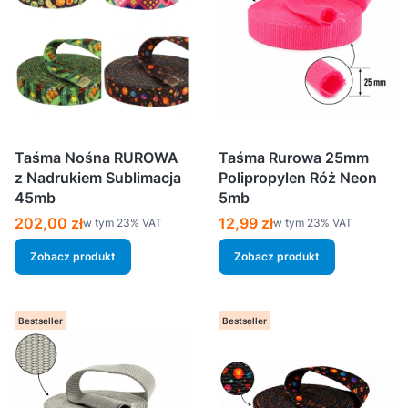
Taśma Nośna RUROWA
Taśma Rurowa 25mm
z Nadrukiem Sublimacja
Polipropylen Róż Neon
45mb
5mb
Cena brutto
Cena brutto
202,00 zł
12,99 zł
w tym %s VAT
w tym %s VAT
w tym
23%
VAT
w tym
23%
VAT
Zobacz produkt
Zobacz produkt
Bestseller
Bestseller