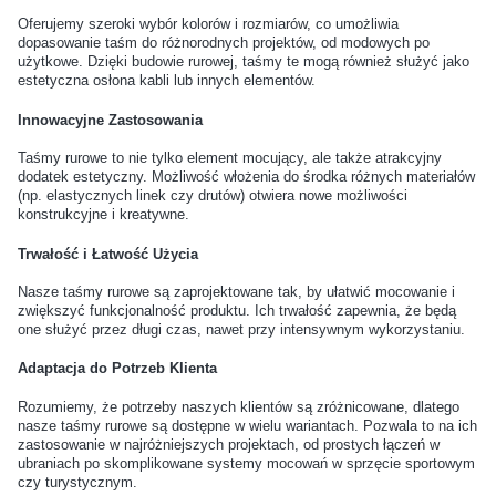
Oferujemy szeroki wybór kolorów i rozmiarów, co umożliwia
dopasowanie taśm do różnorodnych projektów, od modowych po
Jakie wkładki pomogą przy
Jak uratować
użytkowe. Dzięki budowie rurowej, taśmy te mogą również służyć jako
nadpotliwości stóp?
przemoczone buty?
estetyczna osłona kabli lub innych elementów.
Innowacyjne Zastosowania
Czy można używać tego
Czy prawidła do butów
Taśmy rurowe to nie tylko element mocujący, ale także atrakcyjny
samego impregnatu do
drewniane są lepsze od
dodatek estetyczny. Możliwość włożenia do środka różnych materiałów
wszystkich butów?
plastikowych?
(np. elastycznych linek czy drutów) otwiera nowe możliwości
konstrukcyjne i kreatywne.
Jak przechowywać buty
Jak często wymieniać
Trwałość i Łatwość Użycia
sportowe po treningu?
sznurówki i wkładki?
Nasze taśmy rurowe są zaprojektowane tak, by ułatwić mocowanie i
zwiększyć funkcjonalność produktu. Ich trwałość zapewnia, że będą
one służyć przez długi czas, nawet przy intensywnym wykorzystaniu.
Jak czyścić buty z
Jakie kosmetyki najlepiej
materiałów syntetycznych?
pielęgnują skórzane buty
Adaptacja do Potrzeb Klienta
codzienne?
Rozumiemy, że potrzeby naszych klientów są zróżnicowane, dlatego
nasze taśmy rurowe są dostępne w wielu wariantach. Pozwala to na ich
zastosowanie w najróżniejszych projektach, od prostych łączeń w
Czy mogę używać jednego
Jakie są objawy
ubraniach po skomplikowane systemy mocowań w sprzęcie sportowym
kremu do różnych kolorów
przesuszenia skóry
czy turystycznym.