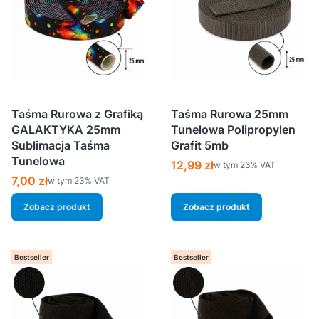
Taśma Rurowa z Grafiką
Taśma Rurowa 25mm
GALAKTYKA 25mm
Tunelowa Polipropylen
Sublimacja Taśma
Grafit 5mb
Tunelowa
Cena brutto
12,99 zł
w tym %s VAT
w tym
23%
VAT
Cena brutto
7,00 zł
w tym %s VAT
w tym
23%
VAT
Zobacz produkt
Zobacz produkt
Bestseller
Bestseller