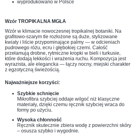
wyprodukowano w Polsce
Wzór TROPIKALNA MGŁA
Wzór w klimacie nowoczesnej tropikalnej botaniki. Na
grafitowo-szarym tle rozłożone są duże, stylizowane
kwiaty i liście przypominające palmy — w odcieniach
pudrowego różu, ecru i głębokiej czerni. Całość
przełamują drobne, rytmiczne kropki w bieli i turkusie,
które dodają lekkości i wrażenia ruchu. Kompozycja jest
wyrazista, ale elegancka — łączy nocny, miejski charakter
z egzotyczną świeżością.
Najważniejsze korzyści:
Szybkie schnięcie
Mikrofibra szybciej oddaje wilgoć niż klasyczne
materiały, dzięki czemu ręcznik szybciej wraca do
formy po użyciu.
Wysoka chłonność
Ręcznik skutecznie zbiera wodę z powierzchni skóry
– osusza szybko i wygodnie.