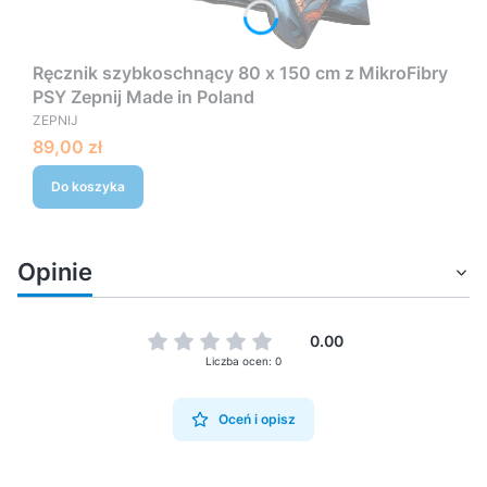
Ręcznik szybkoschnący 80 x 150 cm z MikroFibry
PSY Zepnij Made in Poland
PRODUCENT
ZEPNIJ
Cena
89,00 zł
Do koszyka
Opinie
0.00
Liczba ocen: 0
Oceń i opisz