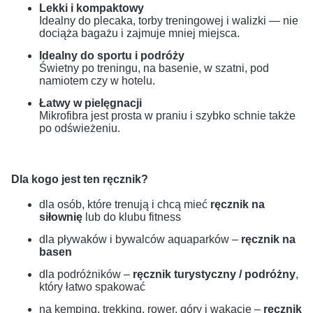
Lekki i kompaktowy
Idealny do plecaka, torby treningowej i walizki — nie
dociąża bagażu i zajmuje mniej miejsca.
Idealny do sportu i podróży
Świetny po treningu, na basenie, w szatni, pod
namiotem czy w hotelu.
Łatwy w pielęgnacji
Mikrofibra jest prosta w praniu i szybko schnie także
po odświeżeniu.
Dla kogo jest ten ręcznik?
dla osób, które trenują i chcą mieć
ręcznik na
siłownię
lub do klubu fitness
dla pływaków i bywalców aquaparków –
ręcznik na
basen
dla podróżników –
ręcznik turystyczny / podróżny
,
który łatwo spakować
na kemping, trekking, rower, góry i wakacje –
ręcznik