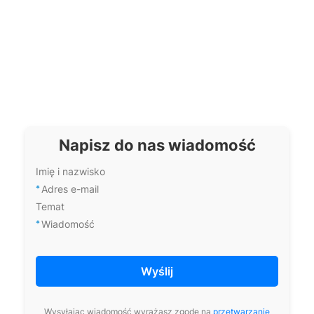
Jak zabezpieczyć
Jakie są najpopularniejsze
końcówki taśmy po cięciu?
kolory okuć do wyrobów
handmade?
Czy do zamocowania napy
Jakie rodzaje nitów są
wystarczy młotek?
najczęściej używane w
rękodziele?
Napisz do nas wiadomość
Imię i nazwisko
Jakie akcesoria warto kupić
Czy wszystkie sznurówki
*
Adres e-mail
razem z nowymi butami?
pasują do każdego rodzaju
Temat
obuwia?
*
Wiadomość
Jakie wkładki pomogą przy
Jak uratować
nadpotliwości stóp?
przemoczone buty?
Wyślij
Czy można używać tego
Czy prawidła do butów
Wysyłając wiadomość wyrażasz zgodę na
przetwarzanie