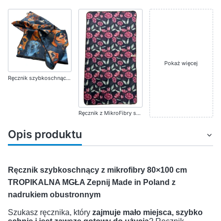
Pokaż więcej
Ręcznik szybkoschnący 50 x 100 cm z MikroFibry PSY Zepnij Made in Poland
Ręcznik z MikroFibry szybkoschnący 50 x 100 cm KWIATY Zepnij Made in Poland
Opis produktu
Ręcznik szybkoschnący z mikrofibry 80×100 cm
TROPIKALNA MGŁA Zepnij
Made in Poland z
nadrukiem obustronnym
Szukasz ręcznika, który
zajmuje mało miejsca, szybko