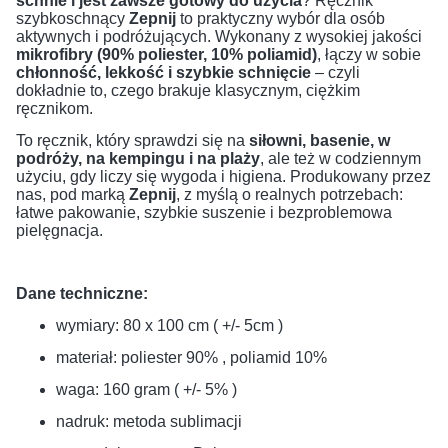
schnie i jest zawsze gotowy do użycia
? Ręcznik
szybkoschnący
Zepnij
to praktyczny wybór dla osób
aktywnych i podróżujących. Wykonany z wysokiej jakości
mikrofibry (90% poliester, 10% poliamid)
, łączy w sobie
chłonność, lekkość i szybkie schnięcie
– czyli
dokładnie to, czego brakuje klasycznym, ciężkim
ręcznikom.
To ręcznik, który sprawdzi się na
siłowni, basenie, w
podróży, na kempingu i na plaży
, ale też w codziennym
użyciu, gdy liczy się wygoda i higiena. Produkowany przez
nas, pod marką
Zepnij
, z myślą o realnych potrzebach:
łatwe pakowanie, szybkie suszenie i bezproblemowa
pielęgnacja.
Dane techniczne:
wymiary: 80 x 100 cm ( +/- 5cm )
materiał: poliester 90% , poliamid 10%
waga: 160 gram ( +/- 5% )
nadruk: metoda sublimacji