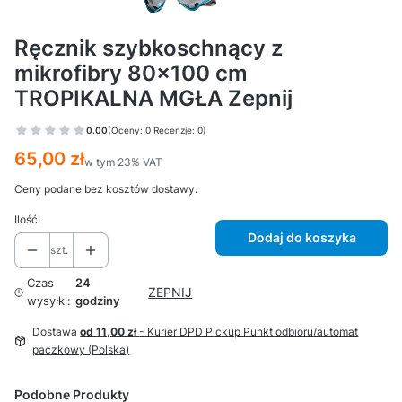
Ręcznik szybkoschnący z
mikrofibry 80×100 cm
TROPIKALNA MGŁA Zepnij
0.00
(Oceny: 0 Recenzje: 0)
Cena
65,00 zł
w tym 23% VAT
w tym
23%
VAT
Ceny podane bez kosztów dostawy.
Ilość
Dodaj do koszyka
szt.
Czas
24
ZEPNIJ
wysyłki:
godziny
Dostawa
od 11,00 zł
- Kurier DPD Pickup Punkt odbioru/automat
paczkowy (Polska)
Podobne Produkty