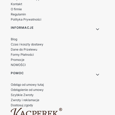
materiałów syntetycznych?
pielęgnują skórzane buty
Kontakt
codzienne?
O firmie
Regulamin
Polityka Prywatności
Czy mogę używać jednego
Jakie są objawy
INFORMACJE
kremu do różnych kolorów
przesuszenia skóry
butów?
butów?
Blog
Czas i koszty dostawy
Jak przywrócić kolor
Czy środki do czyszczenia
Dane do Przelewu
wypłowiałym butom z
skóry są bezpieczne dla
Formy Płatności
Promocje
zamszu?
dłoni?
NOWOŚCI
POMOC
Czy można stosować
Jakie kosmetyki są
kosmetyki do skóry na
polecane do renowacji
Odstąp od umowy tutaj
meble i kurtki?
starej skóry?
Odstąpienie od umowy
Szybkie Zwroty
Zwroty i reklamacje
Czym różni się taśma
Jak dobrać szerokość
Dostosuj zgody
polipropylenowa od
taśmy nośnej do projektu?
poliestrowej?