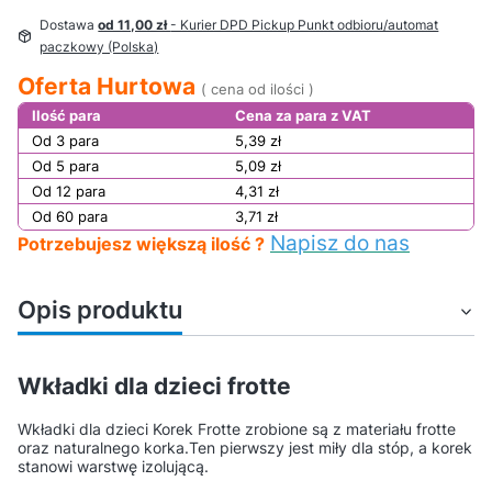
Dostawa
od 11,00 zł
- Kurier DPD Pickup Punkt odbioru/automat
paczkowy (Polska)
Oferta Hurtowa
( cena od ilości )
Ilość para
Cena za para z VAT
Od 3 para
5,39 zł
Od 5 para
5,09 zł
Od 12 para
4,31 zł
Od 60 para
3,71 zł
Napisz do nas
Potrzebujesz większą ilość ?
Opis produktu
Wkładki dla dzieci frotte
Wkładki dla dzieci Korek Frotte zrobione są z materiału frotte
oraz naturalnego korka.Ten pierwszy jest miły dla stóp, a korek
stanowi warstwę izolującą.