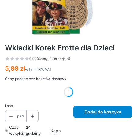
Wkładki Korek Frotte dla Dzieci
0.00
(Oceny: 0 Recenzje: 0)
Cena
5,99 zł
w tym 23% VAT
w tym
23%
VAT
Ceny podane bez kosztów dostawy.
Wybierz wariant produktu:
Ilość
Dodaj do koszyka
para
Czas
24
Kaps
wysyłki:
godziny