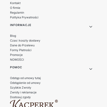
materiałów syntetycznych?
pielęgnują skórzane buty
Kontakt
codzienne?
O firmie
Regulamin
Polityka Prywatności
Czy mogę używać jednego
Jakie są objawy
INFORMACJE
kremu do różnych kolorów
przesuszenia skóry
butów?
butów?
Blog
Czas i koszty dostawy
Jak przywrócić kolor
Czy środki do czyszczenia
Dane do Przelewu
wypłowiałym butom z
skóry są bezpieczne dla
Formy Płatności
Promocje
zamszu?
dłoni?
NOWOŚCI
POMOC
Czy można stosować
Jakie kosmetyki są
kosmetyki do skóry na
polecane do renowacji
Odstąp od umowy tutaj
meble i kurtki?
starej skóry?
Odstąpienie od umowy
Szybkie Zwroty
Zwroty i reklamacje
Czym różni się taśma
Jak dobrać szerokość
Dostosuj zgody
polipropylenowa od
taśmy nośnej do projektu?
poliestrowej?