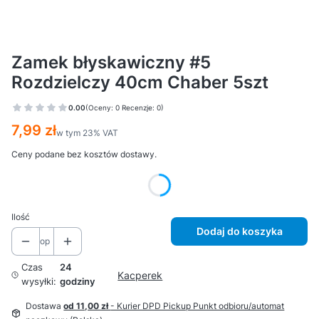
Zamek błyskawiczny #5
Rozdzielczy 40cm Chaber 5szt
0.00
(Oceny: 0 Recenzje: 0)
Cena
7,99 zł
w tym 23% VAT
w tym
23%
VAT
Ceny podane bez kosztów dostawy.
Wybierz wariant produktu:
Ilość
Dodaj do koszyka
op
Czas
24
Kacperek
wysyłki:
godziny
Dostawa
od 11,00 zł
- Kurier DPD Pickup Punkt odbioru/automat