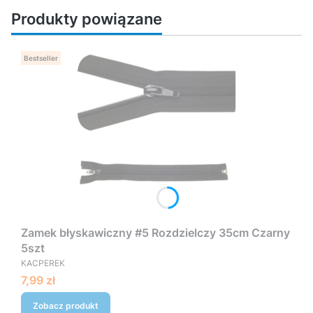
Produkty powiązane
Bestseller
Zamek błyskawiczny #5 Rozdzielczy 35cm Czarny
5szt
PRODUCENT
KACPEREK
Cena
7,99 zł
Zobacz produkt