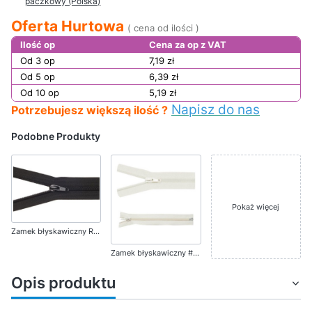
paczkowy (Polska)
Oferta Hurtowa
( cena od ilości )
Ilość op
Cena za op z VAT
Od 3 op
7,19 zł
Od 5 op
6,39 zł
Od 10 op
5,19 zł
Napisz do nas
Potrzebujesz większą ilość ?
Podobne Produkty
Pokaż więcej
Zamek błyskawiczny Rozdzielczy 340cm Spirala Czarny
Zamek błyskawiczny #5 Rozdzielczy 40cm Jasny Beż 5szt
Opis produktu